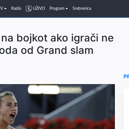
TV
Radio
UŽIVO
Program
Srebrenica
na bojkot ako igrači ne
ihoda od Grand slam
P