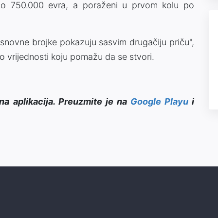
ti po 750.000 evra, a poraženi u prvom kolu po
snovne brojke pokazuju sasvim drugačiju priču",
io vrijednosti koju pomažu da se stvori.
na aplikacija. Preuzmite je na
Google Playu
i