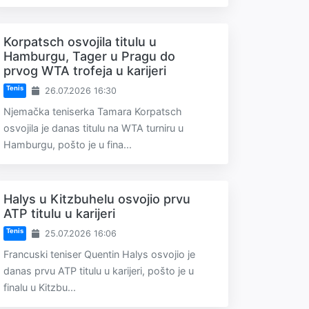
Korpatsch osvojila titulu u
Hamburgu, Tager u Pragu do
prvog WTA trofeja u karijeri
Tenis
26.07.2026 16:30
Njemačka teniserka Tamara Korpatsch
osvojila je danas titulu na WTA turniru u
Hamburgu, pošto je u fina...
Halys u Kitzbuhelu osvojio prvu
ATP titulu u karijeri
Tenis
25.07.2026 16:06
Francuski teniser Quentin Halys osvojio je
danas prvu ATP titulu u karijeri, pošto je u
finalu u Kitzbu...