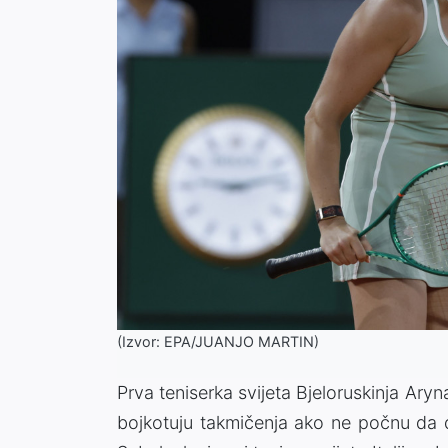
(Izvor: EPA/JUANJO MARTIN)
Prva teniserka svijeta Bjeloruskinja Aryn
bojkotuju takmičenja ako ne počnu da d