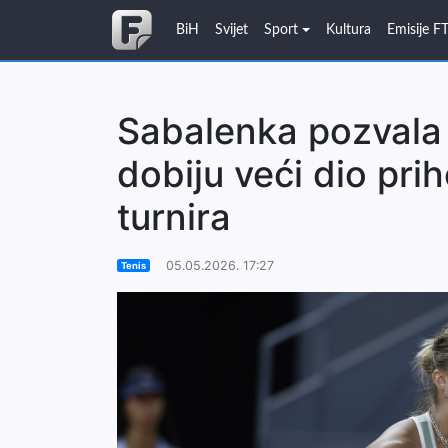
BiH
Svijet
Sport
Kultura
Emisije F
Sabalenka pozvala 
dobiju veći dio pr
turnira
05.05.2026. 17:27
Tenis