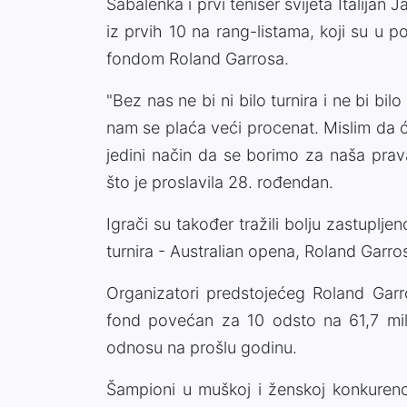
Sabalenka i prvi teniser svijeta Italija
iz prvih 10 na rang-listama, koji su u 
fondom Roland Garrosa.
"Bez nas ne bi ni bilo turnira i ne bi bi
nam se plaća veći procenat. Mislim da ć
jedini način da se borimo za naša prav
što je proslavila 28. rođendan.
Igrači su također tražili bolju zastuplj
turnira - Australian opena, Roland Garr
Organizatori predstojećeg Roland Garr
fond povećan za 10 odsto na 61,7 mil
odnosu na prošlu godinu.
Šampioni u muškoj i ženskoj konkurencij