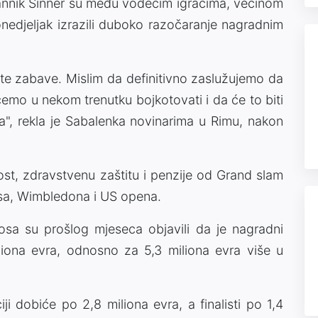
n Jannik Sinner su među vodećim igračima, većinom
ponedjeljak izrazili duboko razočaranje nagradnim
lo te zabave. Mislim da definitivno zaslužujemo da
emo u nekom trenutku bojkotovati i da će to biti
a", rekla je Sabalenka novinarima u Rimu, nakon
enost, zdravstvenu zaštitu i penzije od Grand slam
osa, Wimbledona i US opena.
osa su prošlog mjeseca objavili da je nagradni
iona evra, odnosno za 5,3 miliona evra više u
i dobiće po 2,8 miliona evra, a finalisti po 1,4