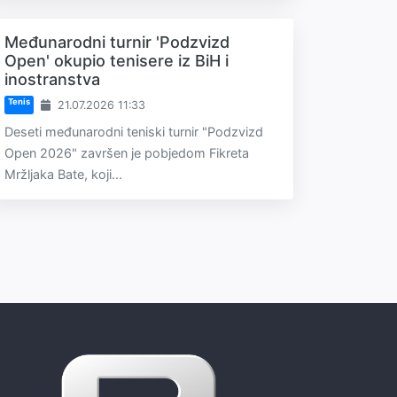
Međunarodni turnir 'Podzvizd
Open' okupio tenisere iz BiH i
inostranstva
Tenis
21.07.2026 11:33
Deseti međunarodni teniski turnir "Podzvizd
Open 2026" završen je pobjedom Fikreta
Mržljaka Bate, koji...