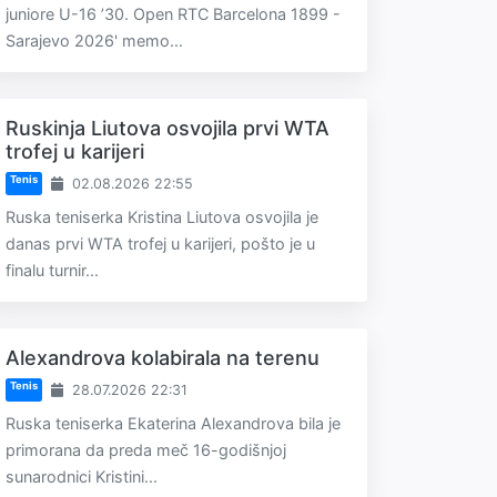
juniore U-16 ’30. Open RTC Barcelona 1899 -
Sarajevo 2026' memo...
Ruskinja Liutova osvojila prvi WTA
trofej u karijeri
Tenis
02.08.2026 22:55
Ruska teniserka Kristina Liutova osvojila je
danas prvi WTA trofej u karijeri, pošto je u
finalu turnir...
Alexandrova kolabirala na terenu
Tenis
28.07.2026 22:31
Ruska teniserka Ekaterina Alexandrova bila je
primorana da preda meč 16-godišnjoj
sunarodnici Kristini...