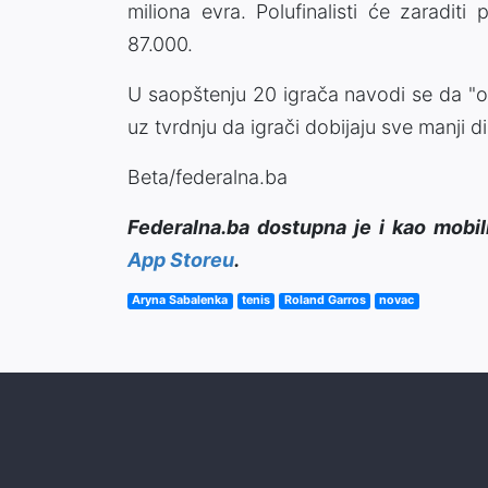
miliona evra. Polufinalisti će zaradi
87.000.
U saopštenju 20 igrača navodi se da "o
uz tvrdnju da igrači dobijaju sve manji d
Beta/federalna.ba
Federalna.ba dostupna je i kao mobil
App Storeu
.
Aryna Sabalenka
tenis
Roland Garros
novac