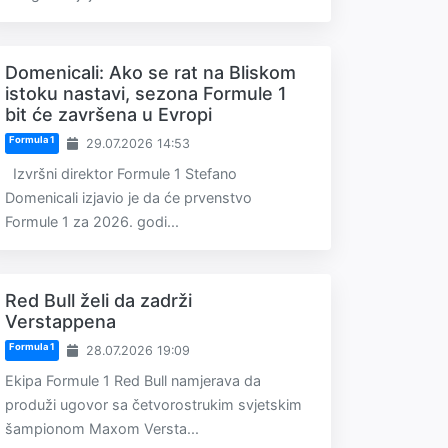
Domenicali: Ako se rat na Bliskom
istoku nastavi, sezona Formule 1
bit će završena u Evropi
Formula 1
29.07.2026 14:53
Izvršni direktor Formule 1 Stefano
Domenicali izjavio je da će prvenstvo
Formule 1 za 2026. godi...
Red Bull želi da zadrži
Verstappena
Formula 1
28.07.2026 19:09
Ekipa Formule 1 Red Bull namjerava da
produži ugovor sa četvorostrukim svjetskim
šampionom Maxom Versta...