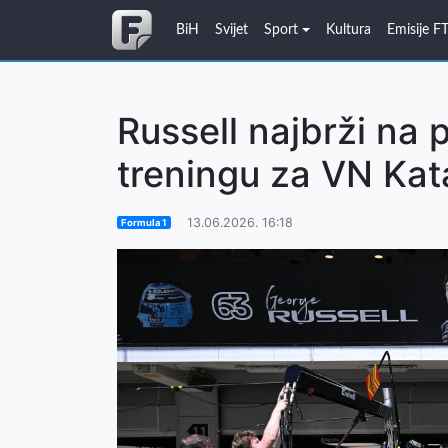
BiH
Svijet
Sport
Kultura
Emisije F
Russell najbrži na
treningu za VN Kat
13.06.2026. 16:18
Formula 1