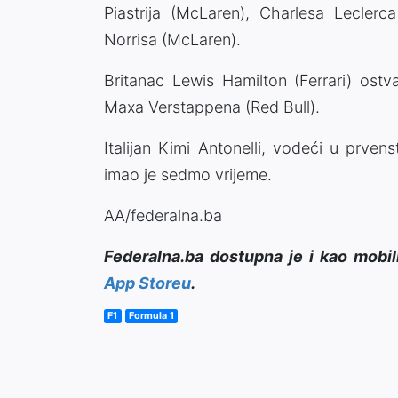
Piastrija (McLaren), Charlesa Leclerc
Norrisa (McLaren).
Britanac Lewis Hamilton (Ferrari) ostv
Maxa Verstappena (Red Bull).
Italijan Kimi Antonelli, vodeći u prven
imao je sedmo vrijeme.
AA/federalna.ba
Federalna.ba dostupna je i kao mobil
App Storeu
.
F1
Formula 1