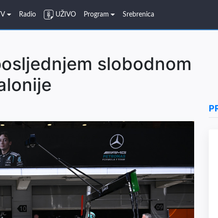
TV
Radio
UŽIVO
Program
Srebrenica
 posljednjem slobodnom
alonije
P