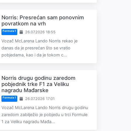
Norris: Presrećan sam ponovnim
povratkom na vrh
Formula 1
26.07.2026 18:55
Vozač McLarena Lando Norris rekao je
danas da je presrećan što se vratio
pobjedama, kao i da je tokom c...
Norris drugu godinu zaredom
pobjednik trke F1 za Veliku
nagradu Mađarske
Formula 1
26.07.2026 17:01
Vozač McLarena Lando Norris drugu godinu
zaredom zabilježio je pobjedu u trci Formule
1 za Veliku nagradu Mađa...