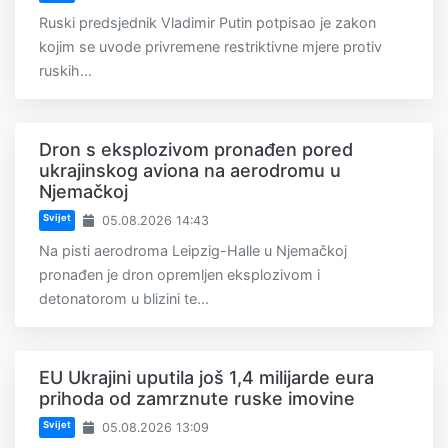
Ruski predsjednik Vladimir Putin potpisao je zakon
kojim se uvode privremene restriktivne mjere protiv
ruskih...
Dron s eksplozivom pronađen pored
ukrajinskog aviona na aerodromu u
Njemačkoj
Svijet
05.08.2026 14:43
Na pisti aerodroma Leipzig-Halle u Njemačkoj
pronađen je dron opremljen eksplozivom i
detonatorom u blizini te...
EU Ukrajini uputila još 1,4 milijarde eura
prihoda od zamrznute ruske imovine
Svijet
05.08.2026 13:09