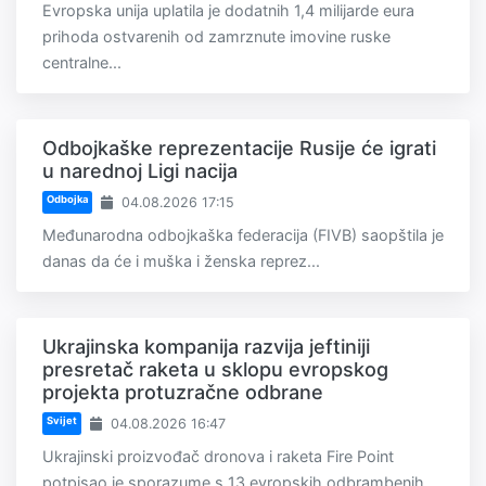
Evropska unija uplatila je dodatnih 1,4 milijarde eura
prihoda ostvarenih od zamrznute imovine ruske
centralne...
Odbojkaške reprezentacije Rusije će igrati
u narednoj Ligi nacija
Odbojka
04.08.2026 17:15
Međunarodna odbojkaška federacija (FIVB) saopštila je
danas da će i muška i ženska reprez...
Ukrajinska kompanija razvija jeftiniji
presretač raketa u sklopu evropskog
projekta protuzračne odbrane
Svijet
04.08.2026 16:47
Ukrajinski proizvođač dronova i raketa Fire Point
potpisao je sporazume s 13 evropskih odbrambenih