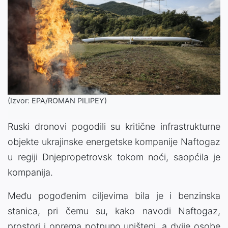
(Izvor: EPA/ROMAN PILIPEY)
Ruski dronovi pogodili su kritične infrastrukturne
objekte ukrajinske energetske kompanije Naftogaz
u regiji Dnjepropetrovsk tokom noći, saopćila je
kompanija.
Među pogođenim ciljevima bila je i benzinska
stanica, pri čemu su, kako navodi Naftogaz,
prostori i oprema potpuno uništeni, a dvije osobe