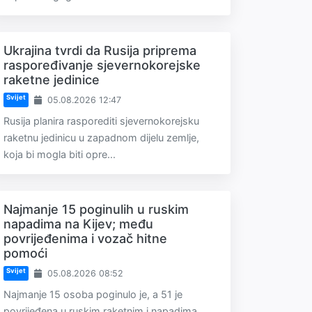
Ukrajina tvrdi da Rusija priprema
raspoređivanje sjevernokorejske
raketne jedinice
Svijet
05.08.2026 12:47
Rusija planira rasporediti sjevernokorejsku
raketnu jedinicu u zapadnom dijelu zemlje,
koja bi mogla biti opre...
Najmanje 15 poginulih u ruskim
napadima na Kijev; među
povrijeđenima i vozač hitne
pomoći
Svijet
05.08.2026 08:52
Najmanje 15 osoba poginulo je, a 51 je
povrijeđena u ruskim raketnim i napadima