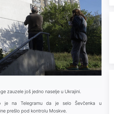
age zauzele još jedno naselje u Ukrajini.
lo je na Telegramu da je selo Ševčenka u
jine prešlo pod kontrolu Moskve.