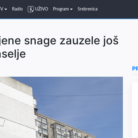
TV
Radio
UŽIVO
Program
Srebrenica
njene snage zauzele još
selje
P