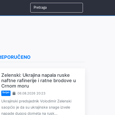
REPORUČENO
Zelenski: Ukrajina napala ruske
naftne rafinerije i ratne brodove u
Crnom moru
Svijet
06.08.2026 20:23
Ukrajinski predsjednik Volodimir Zelenski
saopćio je da su ukrajinske snage izvele
napade dugog dometa na rusk...