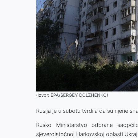
(Izvor: EPA/SERGEY DOLZHENKO)
Rusija je u subotu tvrdila da su njene sn
Rusko Ministarstvo odbrane saopći
sjeveroistočnoj Harkovskoj oblasti Ukra