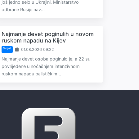
još jedno selo u Ukrajini. Ministarstvo
odbrane Rusije nav...
Najmanje devet poginulih u novom
ruskom napadu na Kijev
Svijet
01.08.2026 09:22
Najmanje devet osoba poginulo je, a 22 su
povrijeđene u noćašnjem intenzivnom
ruskom napadu balističkim...