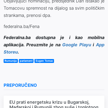
Objavljujući nominaciju, predsjednik Dan istakao je
Tomacovu spremnost na dijalog sa svim političkim
strankama, prenosi dpa.
federalna.ba/Fena
Federalna.ba dostupna je i kao mobilna
aplikacija. Preuzmite je na
Google Playu
i
App
Storeu
.
Rumunija
parlament
Eugen Tomac
PREPORUČENO
EU prati energetsku krizu u Bugarskoj,
Mađarskoj i Rumuniji zbog suše i toplotnog