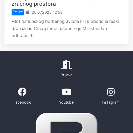
zračnog prostora
Evropa
26.07.2026 12:58
Pilot rumunskog borbenog aviona F-16 oborio je ruski
dron iznad Crnog mora, saopćilo je Ministarstvo
odbrane R...
Prijava
Facebook
Youtube
Instagram