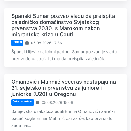
Španski Sumar pozvao vladu da preispita
zajedničko domaćinstvo Svjetskog
prvenstva 2030. s Marokom nakon
migrantske krize u Ceuti
Fudbal
05.08.2026 17:36
Španski lijevi koalicioni partner Sumar pozvao je vladu
predvođenu socijalistima da preispita zajedničk...
Omanović i Mahmić večeras nastupaju na
21. svjetskom prvenstvu za juniore i
juniorke (U20) u Oregonu
Ostali sportovi
05.08.2026 15:06
Sarajevska skakačica udalj Emina Omanović i zenički
bacač kugle Enhar Mahmić danas će, kao prvi iz do
sada naj...