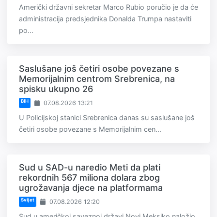
Američki državni sekretar Marco Rubio poručio je da će
administracija predsjednika Donalda Trumpa nastaviti
po...
Saslušane još četiri osobe povezane s
Memorijalnim centrom Srebrenica, na
spisku ukupno 26
BiH
07.08.2026 13:21
U Policijskoj stanici Srebrenica danas su saslušane još
četiri osobe povezane s Memorijalnim cen...
Sud u SAD-u naredio Meti da plati
rekordnih 567 miliona dolara zbog
ugrožavanja djece na platformama
Svijet
07.08.2026 12:20
Sud u američkoj saveznoj državi Novi Meksiko naložio