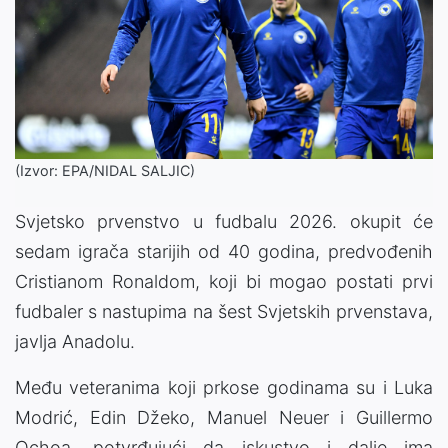
(Izvor: EPA/NIDAL SALJIC)
Svjetsko prvenstvo u fudbalu 2026. okupit će
sedam igrača starijih od 40 godina, predvođenih
Cristianom Ronaldom, koji bi mogao postati prvi
fudbaler s nastupima na šest Svjetskih prvenstava,
javlja Anadolu.
Među veteranima koji prkose godinama su i Luka
Modrić, Edin Džeko, Manuel Neuer i Guillermo
Ochoa, potvrđujući da iskustvo i dalje ima