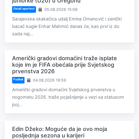
juniorke (U20) u Oregonu
Ostali sportovi
05.08.2026 15:06
Sarajevska skakačica udalj Emina Omanović i zenički
bacač kugle Enhar Mahmić danas će, kao prvi iz do
sada naj...
Američki gradovi domaćini traže isplate
koje im je FIFA obećala prije Svjetskog
prvenstva 2026
Fudbal
04.08.2026 19:59
Američki gradovi domaćini Svjetskog prvenstva u
nogometu 2026. traže pojašnjenje u vezi sa statusom
poj...
Edin Džeko: Moguće da je ovo moja
posljednja sezona u karijeri