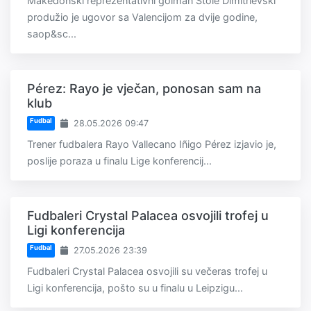
Makedonski reprezentativni golman Stole Dimitrievski
produžio je ugovor sa Valencijom za dvije godine,
saop&sc...
Pérez: Rayo je vječan, ponosan sam na
klub
Fudbal
28.05.2026 09:47
Trener fudbalera Rayo Vallecano Iñigo Pérez izjavio je,
poslije poraza u finalu Lige konferencij...
Fudbaleri Crystal Palacea osvojili trofej u
Ligi konferencija
Fudbal
27.05.2026 23:39
Fudbaleri Crystal Palacea osvojili su večeras trofej u
Ligi konferencija, pošto su u finalu u Leipzigu...