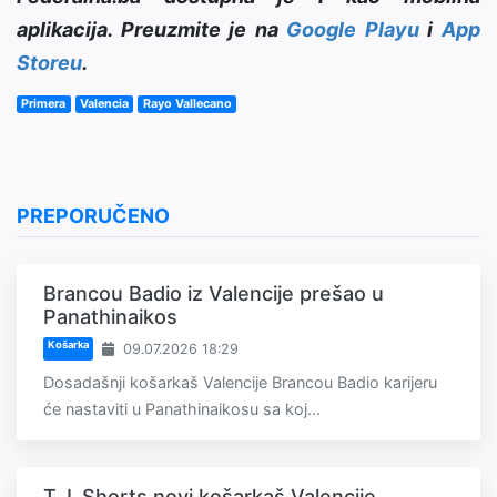
aplikacija. Preuzmite je na
Google Playu
i
App
Storeu
.
Primera
Valencia
Rayo Vallecano
PREPORUČENO
Brancou Badio iz Valencije prešao u
Panathinaikos
Košarka
09.07.2026 18:29
Dosadašnji košarkaš Valencije Brancou Badio karijeru
će nastaviti u Panathinaikosu sa koj...
T.J. Shorts novi košarkaš Valencije