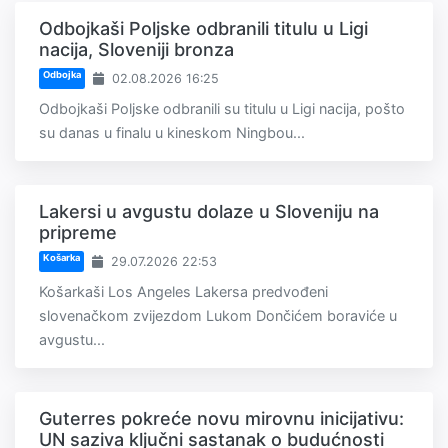
Odbojkaši Poljske odbranili titulu u Ligi
nacija, Sloveniji bronza
Odbojka
02.08.2026 16:25
Odbojkaši Poljske odbranili su titulu u Ligi nacija, pošto
su danas u finalu u kineskom Ningbou...
Lakersi u avgustu dolaze u Sloveniju na
pripreme
Košarka
29.07.2026 22:53
Košarkaši Los Angeles Lakersa predvođeni
slovenačkom zvijezdom Lukom Dončićem boraviće u
avgustu...
Guterres pokreće novu mirovnu inicijativu:
UN saziva ključni sastanak o budućnosti