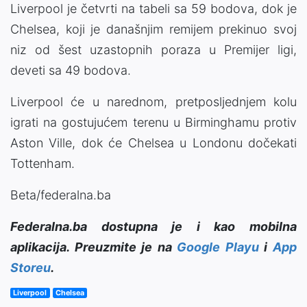
Liverpool je četvrti na tabeli sa 59 bodova, dok je
Chelsea, koji je današnjim remijem prekinuo svoj
niz od šest uzastopnih poraza u Premijer ligi,
deveti sa 49 bodova.
Liverpool će u narednom, pretposljednjem kolu
igrati na gostujućem terenu u Birminghamu protiv
Aston Ville, dok će Chelsea u Londonu dočekati
Tottenham.
Beta/federalna.ba
Federalna.ba dostupna je i kao mobilna
aplikacija. Preuzmite je na
Google Playu
i
App
Storeu
.
Liverpool
Chelsea