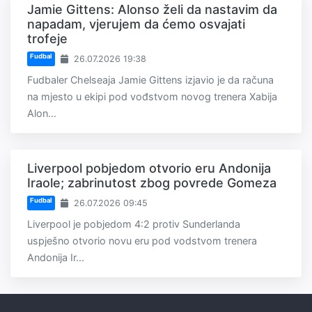
Jamie Gittens: Alonso želi da nastavim da
napadam, vjerujem da ćemo osvajati
trofeje
Fudbal
26.07.2026 19:38
Fudbaler Chelseaja Jamie Gittens izjavio je da računa
na mjesto u ekipi pod vođstvom novog trenera Xabija
Alon...
Liverpool pobjedom otvorio eru Andonija
Iraole; zabrinutost zbog povrede Gomeza
Fudbal
26.07.2026 09:45
Liverpool je pobjedom 4:2 protiv Sunderlanda
uspješno otvorio novu eru pod vodstvom trenera
Andonija Ir...