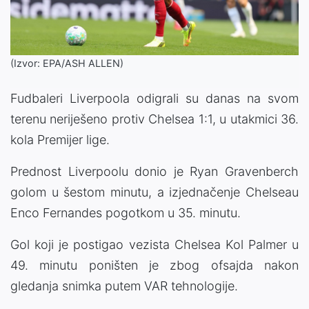
(Izvor: EPA/ASH ALLEN)
Fudbaleri Liverpoola odigrali su danas na svom
terenu neriješeno protiv Chelsea 1:1, u utakmici 36.
kola Premijer lige.
Prednost Liverpoolu donio je Ryan Gravenberch
golom u šestom minutu, a izjednačenje Chelseau
Enco Fernandes pogotkom u 35. minutu.
Gol koji je postigao vezista Chelsea Kol Palmer u
49. minutu poništen je zbog ofsajda nakon
gledanja snimka putem VAR tehnologije.