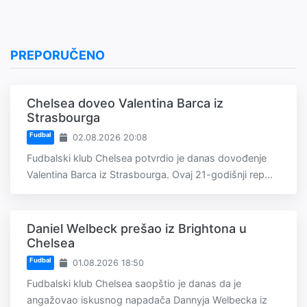
PREPORUČENO
Chelsea doveo Valentina Barca iz
Strasbourga
Fudbal
02.08.2026 20:08
Fudbalski klub Chelsea potvrdio je danas dovođenje
Valentina Barca iz Strasbourga. Ovaj 21-godišnji rep...
Daniel Welbeck prešao iz Brightona u
Chelsea
Fudbal
01.08.2026 18:50
Fudbalski klub Chelsea saopštio je danas da je
angažovao iskusnog napadača Dannyja Welbecka iz