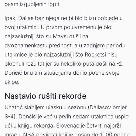
osam izgubljenih lopti.
Ipak, Dallas bez njega ne bi bio blizu pobjede u
ovoj utakmici. U prvom poluvremenu je bio
najzaslužniji što su Mavsi otišli na
dvoznamenkastu prednost, a u zadnjem periodu
utakmice je bio najzaslužniji što Rocketsi nisu
okrenuli rezultat jer su nekoliko puta došli na -2.
Dončić bi u tim situacijama donio poene svoje
ekipe.
Nastavio rušiti rekorde
Unatoč slabijem ulasku u sezonu (Dallasov omjer
3-4), Dončić je već u prvih sedam utakmica uspio
ući u knjigu rekorda. Slovenac je četvrti najbrži
igrač u NBA povijesti koji je došao do 1000 poena,