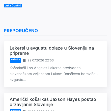
Luka Dončić
PREPORUČENO
Lakersi u avgustu dolaze u Sloveniju na
pripreme
Košarka
29.07.2026 22:53
Košarkaši Los Angeles Lakersa predvođeni
slovenačkom zvijezdom Lukom Dončićem boraviće u
avgustu...
Američki košarkaš Jaxson Hayes postao
državljanin Slovenije
Košarka