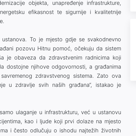
izacije objekta, unapređenje infrastrukture,
ergetsku efikasnost te sigurnije i kvalitetnije
e.
a ustanova. To je mjesto gdje se svakodnevno
građani pozovu Hitnu pomoć, očekuju da sistem
a je obaveza da zdravstvenim radnicima koji
da dostojne njihove odgovornosti, a građanima
 savremenog zdravstvenog sistema. Zato ova
je u zdravlje svih naših građana“, istakao je
samo ulaganje u infrastrukturu, već u ustanovu
jentima, kao i ljude koji prvi dolaze na mjesto
ma i često odlučuju o ishodu najtežih životnih