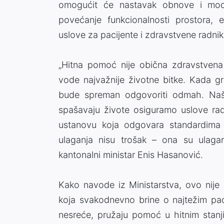
omogućit će nastavak obnove i modern
povećanje funkcionalnosti prostora, en
uslove za pacijente i zdravstvene radnik
„Hitna pomoć nije obična zdravstven
vode najvažnije životne bitke. Kada 
bude spreman odgovoriti odmah. Naš
spašavaju živote osiguramo uslove ra
ustanovu koja odgovara standardima
ulaganja nisu trošak – ona su ulagan
kantonalni ministar Enis Hasanović.
Kako navode iz Ministarstva, ovo nije 
koja svakodnevno brine o najtežim paci
nesreće, pružaju pomoć u hitnim stanji