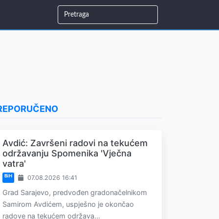
REPORUČENO
Avdić: Završeni radovi na tekućem
održavanju Spomenika 'Vječna
vatra'
BiH
07.08.2026 16:41
Grad Sarajevo, predvođen gradonačelnikom
Samirom Avdićem, uspješno je okončao
radove na tekućem održava...