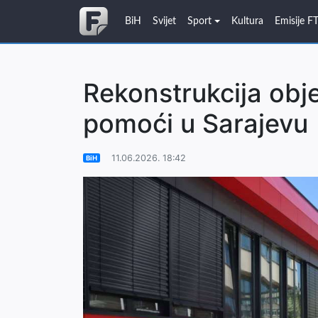
BiH
Svijet
Sport
Kultura
Emisije F
Rekonstrukcija obj
pomoći u Sarajevu
11.06.2026. 18:42
BiH