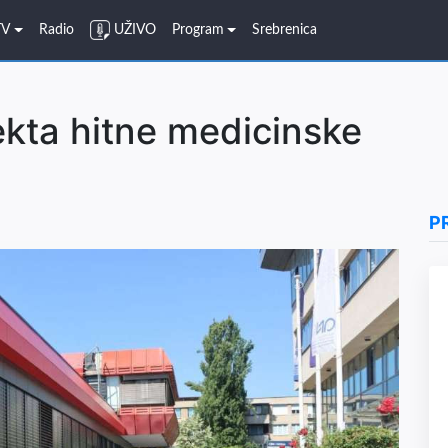
TV
Radio
UŽIVO
Program
Srebrenica
ekta hitne medicinske
P