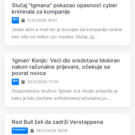
Slučaj "Igmana" pokazao opasnost cyber
kriminala za kompanije
BiH
31.07.2026 19:51
Jedan lažni e-mail bio je dovoljan da kompanija ostane
bez više od milion i po maraka. Slučaj „Ig...
'Igman' Konjic: Veći dio sredstava blokiran
nakon računalne prijevare, očekuje se
povrat novca
BiH
30.07.2026 17:34
Gospodarsko društvo 'Igman' d.d. Konjic priopćilo je
kako je bilo izloženo sofisticiranoj računalnoj pr...
Red Bull želi da zadrži Verstappena
Formula 1
28.07.2026 19:09