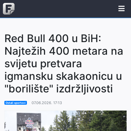
Red Bull 400 u BiH:
Najtežih 400 metara na
svijetu pretvara
igmansku skakaonicu u
"borilište" izdržljivosti
07.06.2026. 17:13
Ostali sportovi