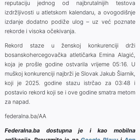
reputaciju jednog od najbrutalnijih testova
izdržljivosti u atletskom kalendaru, a ovogodišnje
izdanje dodatno podiže ulog – uz već poznate
rekorde i visoka očekivanja.
Rekord staze u ženskoj konkurenciji drži
bosanskohercegovačka atletičarka Emina Alagić,
koja je prošle godine ostvarila vrijeme 05:16. U
muškoj konkurenciji najbrži je Slovak Jakub Šiarnik,
koji je 2025. godine stazu istrčao za 03:48 i
postavio rekord koji se i ove godine smatra metom
za napad.
federalna.ba/AA
Federalna.ba dostupna je i kao mobilna
aplikacija. Preuzmite je na
Google Playu
i
App