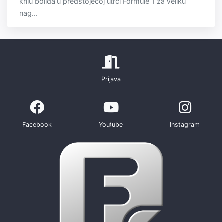
krilu bolida u predstojećoj utrci Formule 1 za Veliku
nag...
Prijava
Facebook
Youtube
Instagram