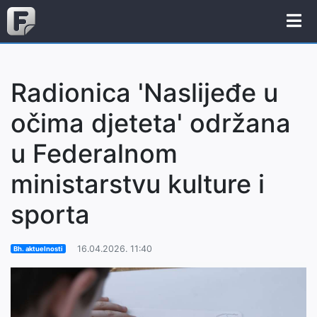
Radionica 'Naslijeđe u
očima djeteta' održana
u Federalnom
ministarstvu kulture i
sporta
16.04.2026. 11:40
Bh. aktuelnosti