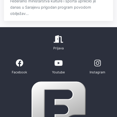
Federalno ministarstva kulture i sporta upriličilo je
danas u Sarajevu prigodan program povodom
obilježav...
Prijava
Facebook
Youtube
Instagram