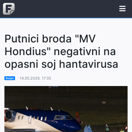
Putnici broda "MV
Hondius" negativni na
opasni soj hantavirusa
14.05.2026. 17:35
Svijet