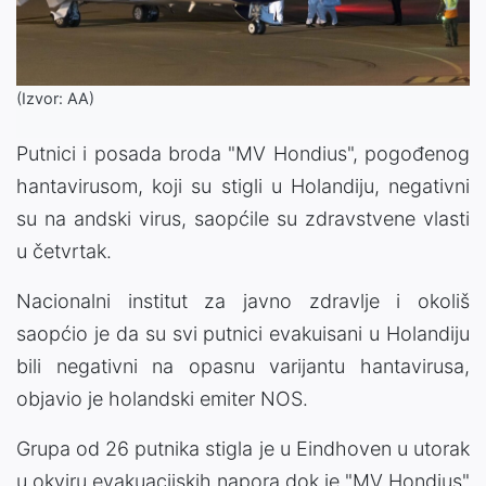
(Izvor: AA)
Putnici i posada broda "MV Hondius", pogođenog
hantavirusom, koji su stigli u Holandiju, negativni
su na andski virus, saopćile su zdravstvene vlasti
u četvrtak.
Nacionalni institut za javno zdravlje i okoliš
saopćio je da su svi putnici evakuisani u Holandiju
bili negativni na opasnu varijantu hantavirusa,
objavio je holandski emiter NOS.
Grupa od 26 putnika stigla je u Eindhoven u utorak
u okviru evakuacijskih napora dok je "MV Hondius"