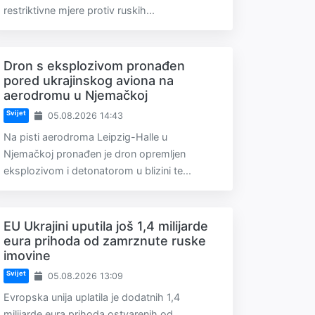
restriktivne mjere protiv ruskih...
Dron s eksplozivom pronađen
pored ukrajinskog aviona na
aerodromu u Njemačkoj
Svijet
05.08.2026 14:43
Na pisti aerodroma Leipzig-Halle u
Njemačkoj pronađen je dron opremljen
eksplozivom i detonatorom u blizini te...
EU Ukrajini uputila još 1,4 milijarde
eura prihoda od zamrznute ruske
imovine
Svijet
05.08.2026 13:09
Evropska unija uplatila je dodatnih 1,4
milijarde eura prihoda ostvarenih od