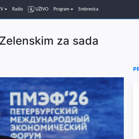
TV
Radio
UŽIVO
Program
Srebrenica
 Zelenskim za sada
P