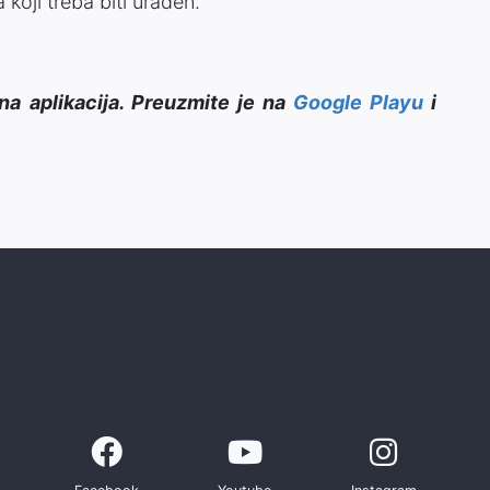
koji treba biti urađen.
na aplikacija. Preuzmite je na
Google Playu
i