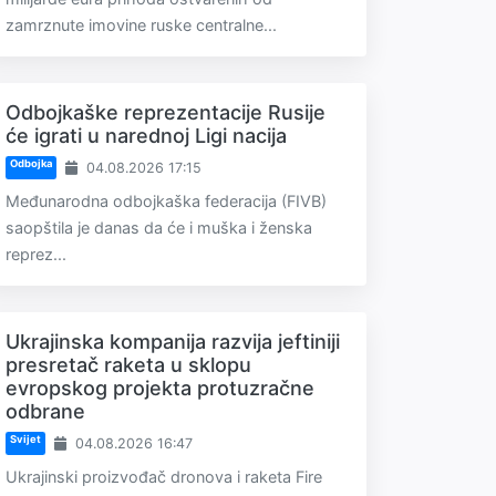
zamrznute imovine ruske centralne...
Odbojkaške reprezentacije Rusije
će igrati u narednoj Ligi nacija
Odbojka
04.08.2026 17:15
Međunarodna odbojkaška federacija (FIVB)
saopštila je danas da će i muška i ženska
reprez...
Ukrajinska kompanija razvija jeftiniji
presretač raketa u sklopu
evropskog projekta protuzračne
odbrane
Svijet
04.08.2026 16:47
Ukrajinski proizvođač dronova i raketa Fire