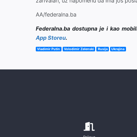
zahvalan, uz napomenu da ima još posla 
AA/federalna.ba
Federalna.ba dostupna je i kao mobil
App Storeu
.
Vladimir Putin
Volodimir Zelenski
Rusija
Ukrajina