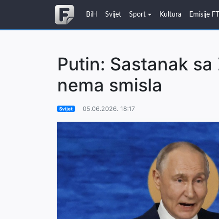
BiH
Svijet
Sport
Kultura
Emisije F
Putin: Sastanak sa
nema smisla
05.06.2026. 18:17
Svijet