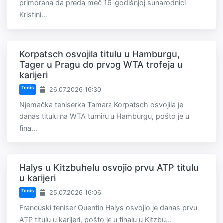
primorana da preda meč 16-godišnjoj sunarodnici
Kristini...
Korpatsch osvojila titulu u Hamburgu,
Tager u Pragu do prvog WTA trofeja u
karijeri
Tenis
26.07.2026 16:30
Njemačka teniserka Tamara Korpatsch osvojila je
danas titulu na WTA turniru u Hamburgu, pošto je u
fina...
Halys u Kitzbuhelu osvojio prvu ATP titulu
u karijeri
Tenis
25.07.2026 16:06
Francuski teniser Quentin Halys osvojio je danas prvu
ATP titulu u karijeri, pošto je u finalu u Kitzbu...