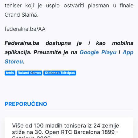
teniser koji je uspio ostvariti plasman u finale
Grand Slama.
federalna.ba/AA
Federalna.ba dostupna je i kao mobilna
aplikacija. Preuzmite je na
Google Playu
i
App
Storeu
.
tenis
Roland Garros
Stefanos Tsitsipas
PREPORUČENO
Više od 100 mladih tenisera iz 24 zemlje
stiže na 30. Open RTC Barcelona 1899 -