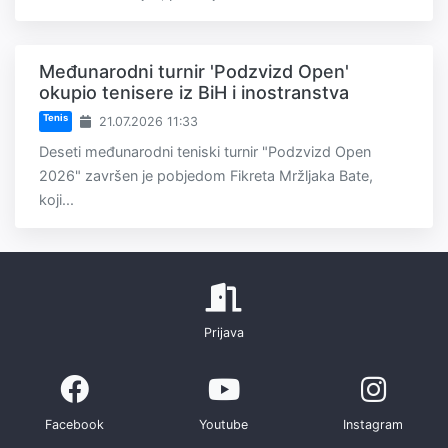
Međunarodni turnir 'Podzvizd Open'
okupio tenisere iz BiH i inostranstva
Tenis
21.07.2026 11:33
Deseti međunarodni teniski turnir "Podzvizd Open
2026" završen je pobjedom Fikreta Mržljaka Bate,
koji...
Prijava
Facebook
Youtube
Instagram