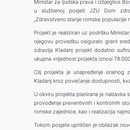
Ministar za ljudska prava i izbjeglice B
u službenoj posjeti JZU Dom zdrav
„Zdravstveno stanje romske populacije 
Projekt je realiziran uz podršku Ministar
njegovu provedbu osiguralo grant sr
zdravlja Kladanj projekt dodatno sufin
ukupna vrijednost projekta iznosi 78.00
Cilj projekta je unapređenje oralnog 
Kladanj kroz povećanje dostupnosti, kval
U okviru projekta planirana je nabavka 
provođenje preventivnih i kontrolnih s
romske zajednice, kao i realizacija naj
Tokom posjete upriličen je obilazak no