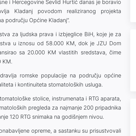
osne i Hercegovine Sevlid Hurtić danas je boravio
lja Kladanj povodom realiziranog projekta
na području Općine Kladanj“.
stva za ljudska prava i izbjeglice BiH, koje je za
edstva u iznosu od 58.000 KM, dok je JZU Dom
ansirao sa 20.000 KM vlastitih sredstava, čime
0 KM.
zdravlja romske populacije na području općine
iteta i kontinuiteta stomatoloških usluga.
stomatološke stolice, instrumenata i RTG aparata,
tomatoloških pregleda za najmanje 200 pripadnika
manje 120 RTG snimaka na godišnjem nivou.
vonabavljene opreme, a sastanku su prisustvovali