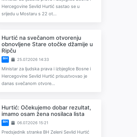
Hercegovine Sevlid Hurtić sastao se u
srijedu u Mostaru s 22 ot...
Hurtić na svečanom otvorenju
obnovljene Stare otočke džamije u
Ripču
BiH
25.07.2026 14:33
Ministar za ljudska prava i izbjeglice Bosne i
Hercegovine Sevlid Hurtić prisustvovao je
danas svečanom otvore...
Hurtić: Očekujemo dobar rezultat,
imamo osam žena nosilaca lista
BiH
06.07.2026 15:21
Predsjednik stranke BH Zeleni Sevlid Hurtić