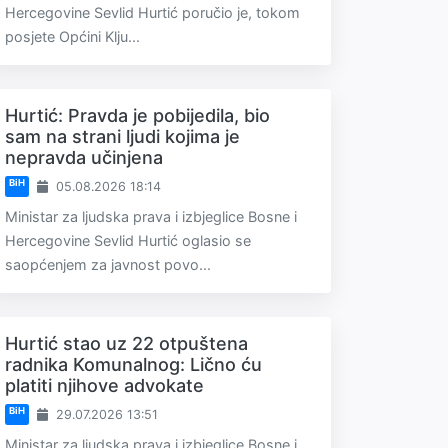
Hercegovine Sevlid Hurtić poručio je, tokom
posjete Općini Klju...
Hurtić: Pravda je pobijedila, bio
sam na strani ljudi kojima je
nepravda učinjena
BiH
05.08.2026 18:14
Ministar za ljudska prava i izbjeglice Bosne i
Hercegovine Sevlid Hurtić oglasio se
saopćenjem za javnost povo...
Hurtić stao uz 22 otpuštena
radnika Komunalnog: Lično ću
platiti njihove advokate
BiH
29.07.2026 13:51
Ministar za ljudska prava i izbjeglice Bosne i