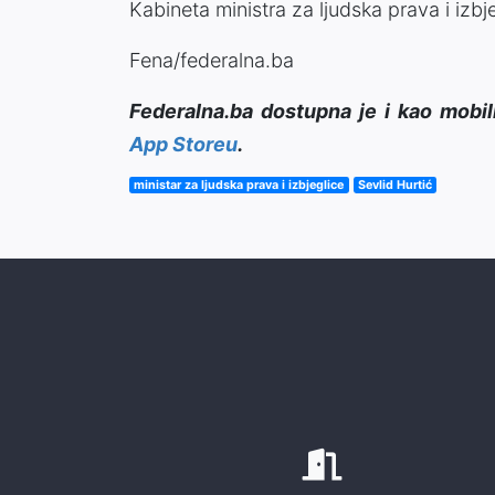
Kabineta ministra za ljudska prava i izbj
Fena/federalna.ba
Federalna.ba dostupna je i kao mobil
App Storeu
.
ministar za ljudska prava i izbjeglice
Sevlid Hurtić