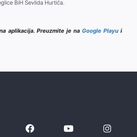
eglice BiH Sevlida Hurtića.
na aplikacija. Preuzmite je na
Google Playu
i