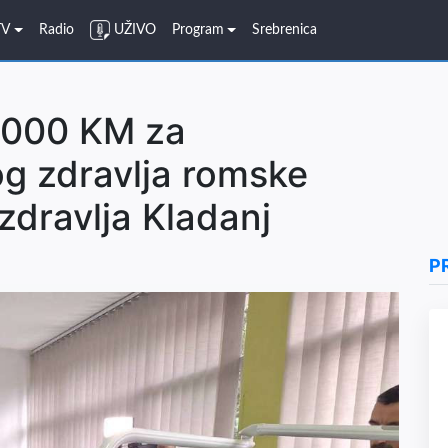
TV
Radio
UŽIVO
Program
Srebrenica
8.000 KM za
g zdravlja romske
zdravlja Kladanj
P