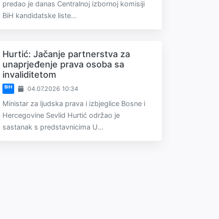
predao je danas Centralnoj izbornoj komisiji
BiH kandidatske liste...
Hurtić: Jačanje partnerstva za
unaprjeđenje prava osoba sa
invaliditetom
BiH
04.07.2026 10:34
Ministar za ljudska prava i izbjeglice Bosne i
Hercegovine Sevlid Hurtić održao je
sastanak s predstavnicima U...