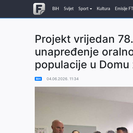
BiH
Svijet
Sport
Kultura
Emisije F
Projekt vrijedan 7
unapređenje oralno
populacije u Domu 
04.06.2026. 11:34
BiH