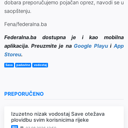
dobara preporučujemo pojačan oprez, navodi se u
saopštenju.
Fena/federalna.ba
Federalna.ba dostupna je i kao mobilna
aplikacija. Preuzmite je na
Google Playu
i
App
Storeu
.
Sava
padavine
vodostaj
PREPORUČENO
Izuzetno nizak vodostaj Save otežava
plovidbu svim korisnicima rijeke
BiH