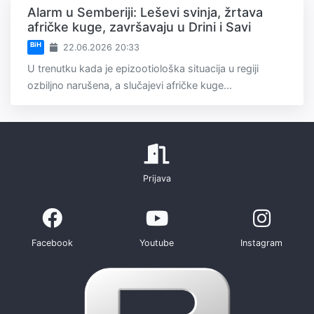
Alarm u Semberiji: Leševi svinja, žrtava
afričke kuge, završavaju u Drini i Savi
BiH
22.06.2026 20:33
U trenutku kada je epizootiološka situacija u regiji
ozbiljno narušena, a slučajevi afričke kuge...
Prijava
Facebook
Youtube
Instagram