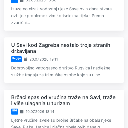
03.08.2026 13:50
Izuzetno nizak vodostaj rijeke Save ovih dana stvara
ozbiljne probleme svim korisnicima rijeke. Prema
zvanični...
U Savi kod Zagreba nestalo troje stranih
državljana
Regija
20.07.2026 19:11
Dobrovoljno vatrogasno društvo Rugvica i nadležne
službe tragaju za tri muške osobe koje su u ne...
Brčaci spas od vrućina traže na Savi, traže
i više ulaganja u turizam
BiH
10.07.2026 18:14
Ljetne vrućine izvele su brojne Brčake na obalu rijeke
Save. Plaže, šetnice i riječna obala ovih dana g...