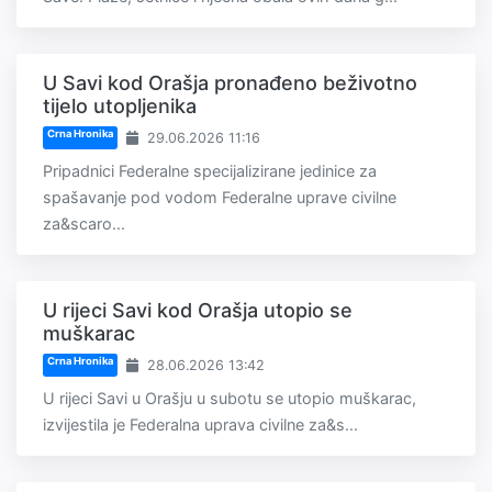
U Savi kod Orašja pronađeno beživotno
tijelo utopljenika
Crna Hronika
29.06.2026 11:16
Pripadnici Federalne specijalizirane jedinice za
spašavanje pod vodom Federalne uprave civilne
za&scaro...
U rijeci Savi kod Orašja utopio se
muškarac
Crna Hronika
28.06.2026 13:42
U rijeci Savi u Orašju u subotu se utopio muškarac,
izvijestila je Federalna uprava civilne za&s...