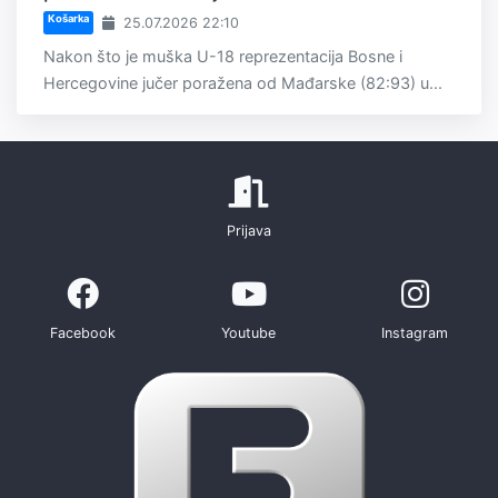
Košarka
25.07.2026 22:10
Nakon što je muška U-18 reprezentacija Bosne i
Hercegovine jučer poražena od Mađarske (82:93) u...
Prijava
Facebook
Youtube
Instagram