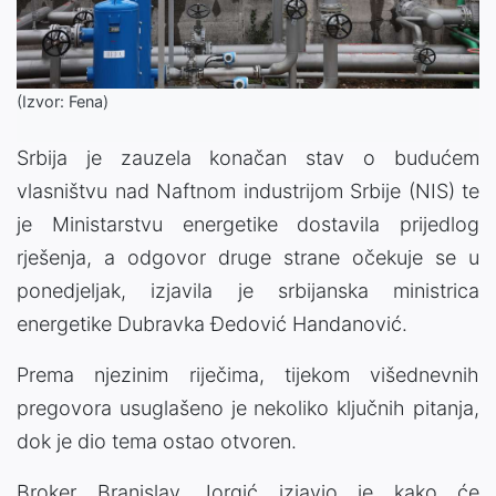
(Izvor: Fena)
Srbija je zauzela konačan stav o budućem
vlasništvu nad Naftnom industrijom Srbije (NIS) te
je Ministarstvu energetike dostavila prijedlog
rješenja, a odgovor druge strane očekuje se u
ponedjeljak, izjavila je srbijanska ministrica
energetike Dubravka Đedović Handanović.
Prema njezinim riječima, tijekom višednevnih
pregovora usuglašeno je nekoliko ključnih pitanja,
dok je dio tema ostao otvoren.
Broker Branislav Jorgić izjavio je kako će