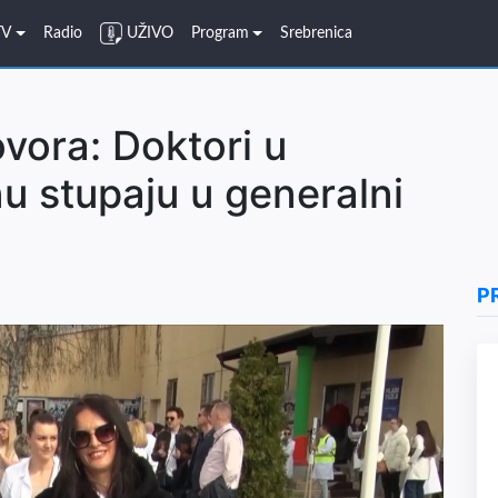
TV
Radio
UŽIVO
Program
Srebrenica
vora: Doktori u
 stupaju u generalni
P