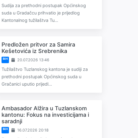
Sudija za prethodni postupak Općinskog
suda u Gradačcu prihvatio je prijedlog
Kantonalnog tužilaštva Tu...
Predložen pritvor za Samira
Kešetovića iz Srebrenika
BiH
20.07.2026 13:46
Tužilaštvo Tuzlanskog kantona je sudiji za
prethodni postupak Općinskog suda u
Gračanici uputio prijedl...
Ambasador Alžira u Tuzlanskom
kantonu: Fokus na investicijama i
saradnji
BiH
16.07.2026 20:18