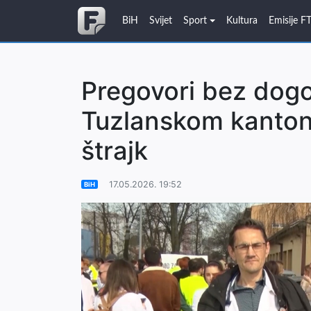
BiH
Svijet
Sport
Kultura
Emisije F
Pregovori bez dogo
Tuzlanskom kantonu
štrajk
17.05.2026. 19:52
BiH