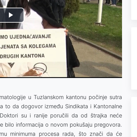
Play
Video
omatologije u Tuzlanskom kantonu počinje sutra
 na to da dogovor između Sindikata i Kantonalne
oktori su i ranije poručili da od štrajka neće
ije bilo informacija o novom pokušaju pregovora.
žimu minimuma procesa rada, što znači da će