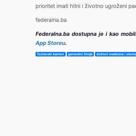
prioritet imati hitni i životno ugroženi pac
federalna.ba
Federalna.ba dostupna je i kao mobil
App Storeu
.
Tuzlanski kanton
generalni štrajk
doktori medicine i stoma