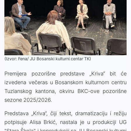
(Izvor: Fena/ JU Bosanski kulturni centar TK)
Premijera pozorišne predstave „Kriva“ bit će
izvedena večeras u Bosanskom kulturnom centru
Tuzlanskog kantona, okviru BKC-ove pozorišne
sezone 2025/2026.
Predstava „Kriva“, čiji tekst, dramatizaciju i režiju
potpisuje Alisa Brkić, nastala je u produkciji UG
"Stara Škola" i koprodukciji sa JU Bosanski kulturni