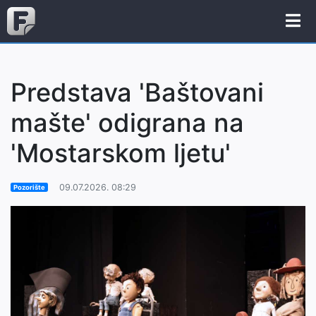
Predstava 'Baštovani
mašte' odigrana na
'Mostarskom ljetu'
09.07.2026. 08:29
Pozorište