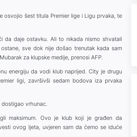
 osvojio šest titula Premier lige i Ligu prvaka, te
 da daje ostavku. Ali to nikada nismo shvatali
 ostane, sve dok nije došao trenutak kada sam
 Mubarak za klupske medije, prenosi AFP.
u energiju da vodi klub naprijed. City je drugu
emier ligi, završivši sedam bodova iza prvaka
b dostigao vrhunac.
li maksimum. Ovo je klub koji je građen da
esti ovog ljeta, uvjeren sam da ćemo se iduće