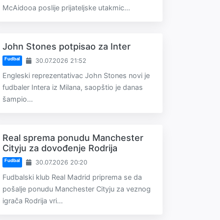
McAidooa poslije prijateljske utakmic...
John Stones potpisao za Inter
Fudbal
30.07.2026 21:52
Engleski reprezentativac John Stones novi je
fudbaler Intera iz Milana, saopštio je danas
šampio...
Real sprema ponudu Manchester
Cityju za dovođenje Rodrija
Fudbal
30.07.2026 20:20
Fudbalski klub Real Madrid priprema se da
pošalje ponudu Manchester Cityju za veznog
igrača Rodrija vri...