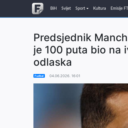
BiH
Svijet
Sport
Kultura
Emisije F
Predsjednik Manche
je 100 puta bio na i
odlaska
04.06.2026. 16:01
Fudbal