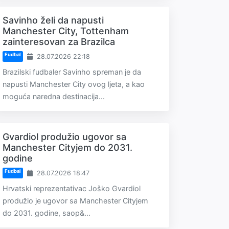
Savinho želi da napusti
Manchester City, Tottenham
zainteresovan za Brazilca
Fudbal
28.07.2026 22:18
Brazilski fudbaler Savinho spreman je da
napusti Manchester City ovog ljeta, a kao
moguća naredna destinacija...
Gvardiol produžio ugovor sa
Manchester Cityjem do 2031.
godine
Fudbal
28.07.2026 18:47
Hrvatski reprezentativac Joško Gvardiol
produžio je ugovor sa Manchester Cityjem
do 2031. godine, saop&...