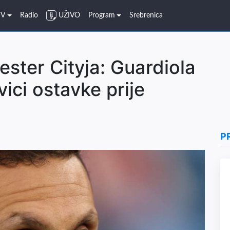
TV
Radio
UŽIVO
Program
Srebrenica
ster Cityja: Guardiola
vici ostavke prije
P