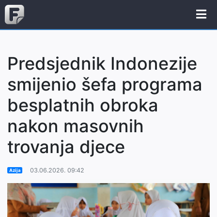
Predsjednik Indonezije
smijenio šefa programa
besplatnih obroka
nakon masovnih
trovanja djece
03.06.2026. 09:42
Azija