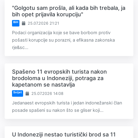
"Golgotu sam prošla, ali kada bih trebala, ja
bih opet prijavila korupciju"
BiH
25.07.2026 21:21
Podaci organizacija koje se bave borbom protiv
pošasti korupcije su porazni, a efikasna zakonska
rje&sc...
Spašeno 11 evropskih turista nakon
brodoloma u Indoneziji, potraga za
kapetanom se nastavlja
Svijet
25.07.2026 14:08
Jedanaest evropskih turista i jedan indonežanski član
posade spašeni su nakon što se gliser koji...
U Indoneziji nestao turistički brod sa 11