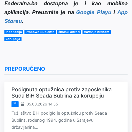
Federalna.ba dostupna je i kao mobilna
aplikacija. Preuzmite je na
Google Playu
i
App
Storeu
.
Indonezija
Prabowo Subianto
školski obroci
trovanje hranom
korupcija
PREPORUČENO
Podignuta optužnica protiv zaposlenika
Suda BiH Seada Bublina za korupciju
BiH
05.08.2026 14:55
Tužilaštvo BiH podiglo je optužnicu protiv Seada
Bublina, rođenog 1994. godine u Sarajevu,
državljanina...