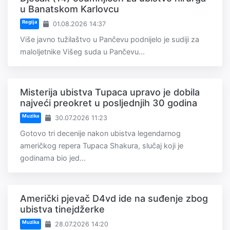
u Banatskom Karlovcu
Regija
01.08.2026 14:37
Više javno tužilaštvo u Pančevu podnijelo je sudiji za
maloljetnike Višeg suda u Pančevu...
Misterija ubistva Tupaca upravo je dobila
najveći preokret u posljednjih 30 godina
Muzika
30.07.2026 11:23
Gotovo tri decenije nakon ubistva legendarnog
američkog repera Tupaca Shakura, slučaj koji je
godinama bio jed...
Američki pjevač D4vd ide na suđenje zbog
ubistva tinejdžerke
Muzika
28.07.2026 14:20