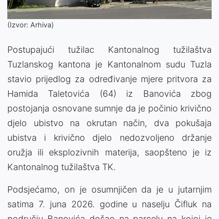
(Izvor: Arhiva)
Postupajući tužilac Kantonalnog tužilaštva
Tuzlanskog kantona je Kantonalnom sudu Tuzla
stavio prijedlog za određivanje mjere pritvora za
Hamida Taletovića (64) iz Banovića zbog
postojanja osnovane sumnje da je počinio krivično
djelo ubistvo na okrutan način, dva pokušaja
ubistva i krivično djelo nedozvoljeno držanje
oružja ili eksplozivnih materija, saopšteno je iz
Kantonalnog tužilaštva TK.
Podsjećamo, on je osumnjičen da je u jutarnjim
satima 7. juna 2026. godine u naselju Čifluk na
području Banovića došao na parcelu na kojoj je