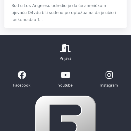
Sud u Los Angelesu odredio je da će američkom
pjevaču D4vdu biti suđeno po optužbama da je ubio i
raskomadao 1...
Prijava
Facebook
Youtube
Instagram