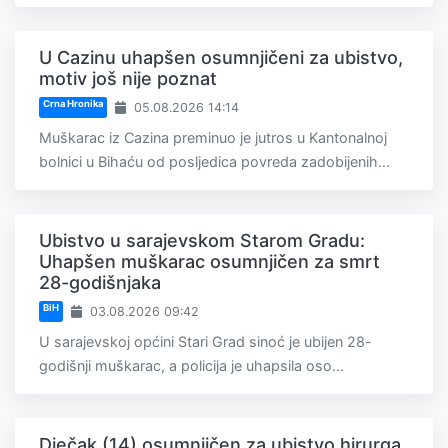
U Cazinu uhapšen osumnjičeni za ubistvo,
motiv još nije poznat
Crna Hronika
05.08.2026 14:14
Muškarac iz Cazina preminuo je jutros u Kantonalnoj
bolnici u Bihaću od posljedica povreda zadobijenih...
Ubistvo u sarajevskom Starom Gradu:
Uhapšen muškarac osumnjičen za smrt
28-godišnjaka
BiH
03.08.2026 09:42
U sarajevskoj općini Stari Grad sinoć je ubijen 28-
godišnji muškarac, a policija je uhapsila oso...
Dječak (14) osumnjičen za ubistvo hirurga