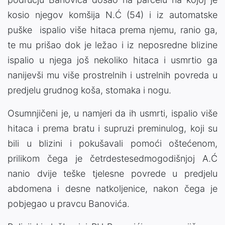
kosio njegov komšija N.Ć (54) i iz automatske
puške ispalio više hitaca prema njemu, ranio ga,
te mu prišao dok je ležao i iz neposredne blizine
ispalio u njega još nekoliko hitaca i usmrtio ga
nanijevši mu više prostrelnih i ustrelnih povreda u
predjelu grudnog koša, stomaka i nogu.
Osumnjičeni je, u namjeri da ih usmrti, ispalio više
hitaca i prema bratu i supruzi preminulog, koji su
bili u blizini i pokušavali pomoći oštećenom,
prilikom čega je četrdestesedmogodišnjoj A.Ć
nanio dvije teške tjelesne povrede u predjelu
abdomena i desne natkoljenice, nakon čega je
pobjegao u pravcu Banovića.