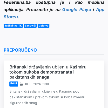
Federalna.ba dostupna je i kao mobilna
aplikacija. Preuzmite je na
Google Playu
i
App
Storeu
.
Tužilaštvo TK
Banovići
ubistvo
PREPORUČENO
Britanski državljanin ubijen u Kašmiru
tokom sukoba demonstranata i
pakistanskih snaga
Svijet
10.08.2026 11:10
Britanski državljanin ubijen je u Kašmiru pod
pakistanskom upravom tokom sukoba između
sigurnosnih snag...