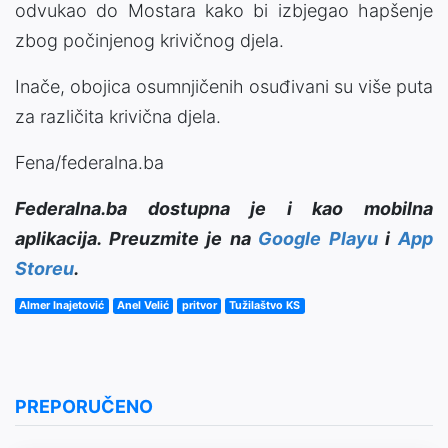
odvukao do Mostara kako bi izbjegao hapšenje
zbog počinjenog krivičnog djela.
Inače, obojica osumnjičenih osuđivani su više puta
za različita krivična djela.
Fena/federalna.ba
Federalna.ba dostupna je i kao mobilna
aplikacija. Preuzmite je na
Google Playu
i
App
Storeu
.
Almer Inajetović
Anel Velić
pritvor
Tužilaštvo KS
PREPORUČENO