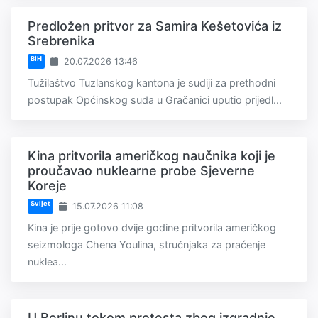
Predložen pritvor za Samira Kešetovića iz
Srebrenika
BiH
20.07.2026 13:46
Tužilaštvo Tuzlanskog kantona je sudiji za prethodni
postupak Općinskog suda u Gračanici uputio prijedl...
Kina pritvorila američkog naučnika koji je
proučavao nuklearne probe Sjeverne
Koreje
Svijet
15.07.2026 11:08
Kina je prije gotovo dvije godine pritvorila američkog
seizmologa Chena Youlina, stručnjaka za praćenje
nuklea...
U Berlinu tokom protesta zbog izgradnje