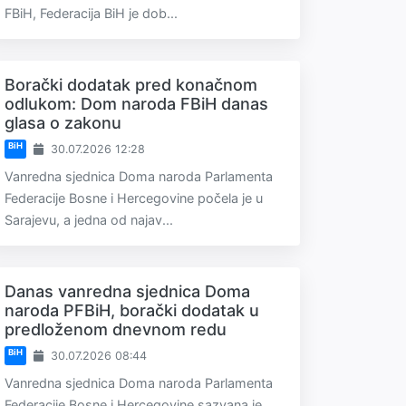
FBiH, Federacija BiH je dob...
Borački dodatak pred konačnom
odlukom: Dom naroda FBiH danas
glasa o zakonu
BiH
30.07.2026 12:28
Vanredna sjednica Doma naroda Parlamenta
Federacije Bosne i Hercegovine počela je u
Sarajevu, a jedna od najav...
Danas vanredna sjednica Doma
naroda PFBiH, borački dodatak u
predloženom dnevnom redu
BiH
30.07.2026 08:44
Vanredna sjednica Doma naroda Parlamenta
Federacije Bosne i Hercegovine sazvana je