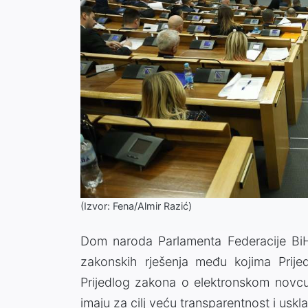
(Izvor: Fena/Almir Razić)
Dom naroda Parlamenta Federacije BiH 
zakonskih rješenja među kojima Pri
Prijedlog zakona o elektronskom novcu 
imaju za cilj veću transparentnost i usk