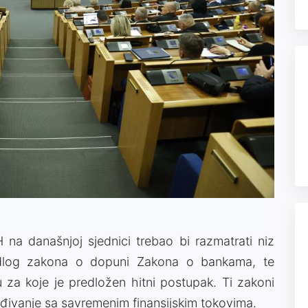
na današnjoj sjednici trebao bi razmatrati niz
jedlog zakona o dopuni Zakona o bankama, te
za koje je predložen hitni postupak. Ti zakoni
lađivanje sa savremenim finansijskim tokovima.