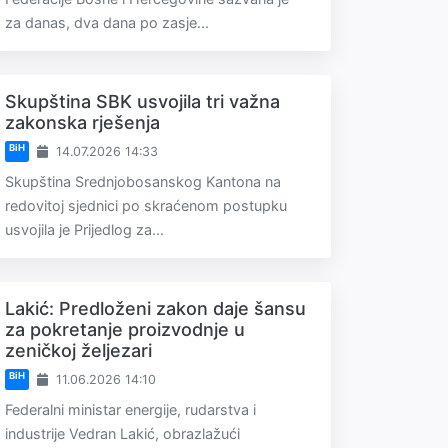
za danas, dva dana po zasje...
Skupština SBK usvojila tri važna
zakonska rješenja
BiH
14.07.2026 14:33
Skupština Srednjobosanskog Kantona na
redovitoj sjednici po skraćenom postupku
usvojila je Prijedlog za...
Lakić: Predloženi zakon daje šansu
za pokretanje proizvodnje u
zeničkoj željezari
BiH
11.06.2026 14:10
Federalni ministar energije, rudarstva i
industrije Vedran Lakić, obrazlažući