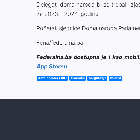
Delegati doma naroda bi se trebali izjas
za 2023. i 2024. godinu.
Početak sjednice Doma naroda Parlament
Fena/federalna.ba
Federalna.ba dostupna je i kao mobil
App Storeu
.
Dom naroda FBiH
finansije
osiguranje
zakoni