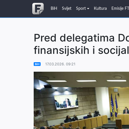
BiH
Svijet
Sport
Kultura
Emisije F
Pred delegatima D
finansijskih i socij
17.03.2026. 09:21
BiH