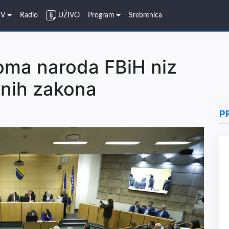
TV
Radio
UŽIVO
Program
Srebrenica
oma naroda FBiH niz
alnih zakona
P