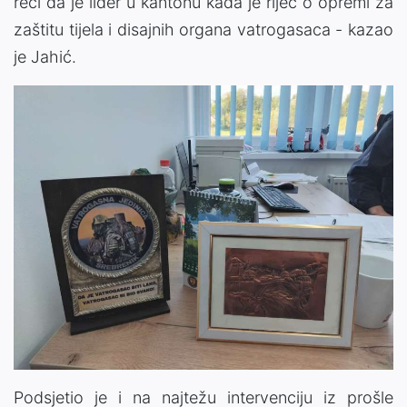
reći da je lider u kantonu kada je riječ o opremi za
zaštitu tijela i disajnih organa vatrogasaca - kazao
je Jahić.
Podsjetio je i na najtežu intervenciju iz prošle