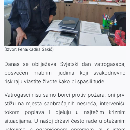
(Izvor: Fena/Kadira Šakić)
Danas se obilježava Svjetski dan vatrogasaca,
posvećen hrabrim ljudima koji svakodnevno
riskiraju vlastite živote kako bi spasili tuđe.
Vatrogasci nisu samo borci protiv požara, oni prvi
stižu na mjesta saobraćajnih nesreća, intervenišu
tokom poplava i djeluju u najtežim kriznim
situacijama. U našoj državi često rade u otežanim
uslovima, s ograničenom opremom, ali s istom