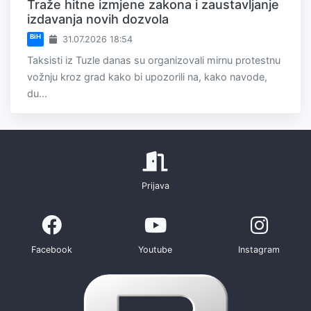
Traže hitne izmjene zakona i zaustavljanje
izdavanja novih dozvola
BiH
31.07.2026 18:54
Taksisti iz Tuzle danas su organizovali mirnu protestnu
vožnju kroz grad kako bi upozorili na, kako navode,
du...
Prijava
Facebook
Youtube
Instagram