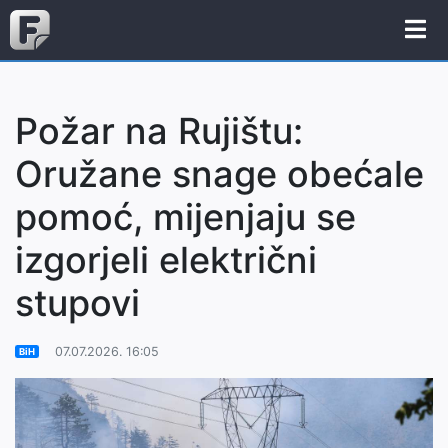
Požar na Rujištu:
Oružane snage obećale
pomoć, mijenjaju se
izgorjeli električni
stupovi
07.07.2026. 16:05
BiH