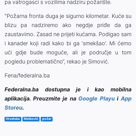
pa vatrogasci s vozilima nadziru požarište.
"Požarna fronta duga je sigurno kilometar. Kuće su
blizu pa nadziremo ako negdje priđe da ga
zaustavimo. Zasad ne prijeti kućama. Podigao sam
i kanader koji radi kako bi ga 'smekšao'. Mi ćemo
ući gdje bude moguće, ali je područje u tom
pogledu problematično“, rekao je Simović.
Fena/federalna.ba
Federalna.ba dostupna je i kao mobilna
aplikacija. Preuzmite je na
Google Playu
i
App
Storeu
.
Hrvatska
Metković
požar