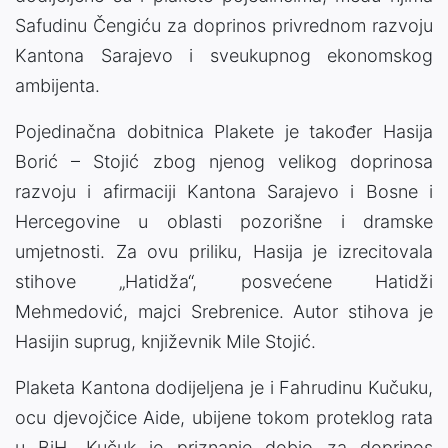
Safudinu Čengiću za doprinos privrednom razvoju
Kantona Sarajevo i sveukupnog ekonomskog
ambijenta.
Pojedinačna dobitnica Plakete je također Hasija
Borić – Stojić zbog njenog velikog doprinosa
razvoju i afirmaciji Kantona Sarajevo i Bosne i
Hercegovine u oblasti pozorišne i dramske
umjetnosti. Za ovu priliku, Hasija je izrecitovala
stihove „Hatidža“, posvećene Hatidži
Mehmedović, majci Srebrenice. Autor stihova je
Hasijin suprug, književnik Mile Stojić.
Plaketa Kantona dodijeljena je i Fahrudinu Kučuku,
ocu djevojčice Aide, ubijene tokom proteklog rata
u BiH. Kučuk je priznanje dobio za doprinos