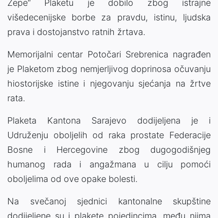
Žepe“ Plaketu je dobilo zbog istrajne
višedecenijske borbe za pravdu, istinu, ljudska
prava i dostojanstvo ratnih žrtava.
Memorijalni centar Potočari Srebrenica nagrađen
je Plaketom zbog nemjerljivog doprinosa očuvanju
hiostorijske istine i njegovanju sjećanja na žrtve
rata.
Plaketa Kantona Sarajevo dodijeljena je i
Udruženju oboljelih od raka prostate Federacije
Bosne i Hercegovine zbog dugogodišnjeg
humanog rada i angažmana u cilju pomoći
oboljelima od ove opake bolesti.
Na svečanoj sjednici kantonalne skupštine
dodijeljene su i plakete pojedincima, među njima