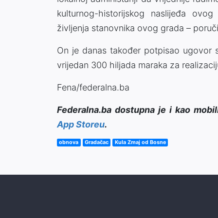
kulturnog-historijskog naslijeđa ovo
življenja stanovnika ovog grada – poruč
On je danas također potpisao ugovor s
vrijedan 300 hiljada maraka za realizacij
Fena/federalna.ba
Federalna.ba dostupna je i kao mobil
App Storeu
.
obnova
Gradačac
Kula Zmaj od Bosne