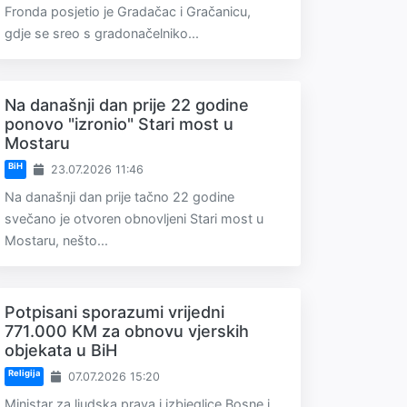
Fronda posjetio je Gradačac i Gračanicu,
gdje se sreo s gradonačelniko...
Na današnji dan prije 22 godine
ponovo "izronio" Stari most u
Mostaru
BiH
23.07.2026 11:46
Na današnji dan prije tačno 22 godine
svečano je otvoren obnovljeni Stari most u
Mostaru, nešto...
Potpisani sporazumi vrijedni
771.000 KM za obnovu vjerskih
objekata u BiH
Religija
07.07.2026 15:20
Ministar za ljudska prava i izbjeglice Bosne i