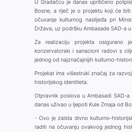
U Gradačcu je danas upriličeno potpi
Bosne, a riječ je o projektu koji će b
očuvanje kulturnog naslijeđa pri Minis
Država, uz podršku Ambasade SAD-a u B
Za realizaciju projekta osigurano 
konzervatorski i sanacioni radovi s cil
jednog od najznačajnijih kulturno-histor
Projekat ima višestruki značaj za razv
historijskog identiteta.
Otpravnik poslova u Ambasadi SAD-a u
danas uživao u ljepoti Kule Zmaja od Bo
- Ovo je zaista divno kulturno-histor
raditi na očuvanju ovakvog jednog hist