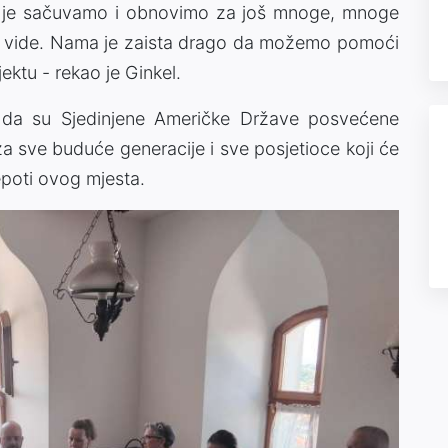
e da je sačuvamo i obnovimo za još mnoge, mnoge
da je vide. Nama je zaista drago da možemo pomoći
ektu - rekao je Ginkel.
e da su Sjedinjene Američke Države posvećene
a sve buduće generacije i sve posjetioce koji će
jepoti ovog mjesta.