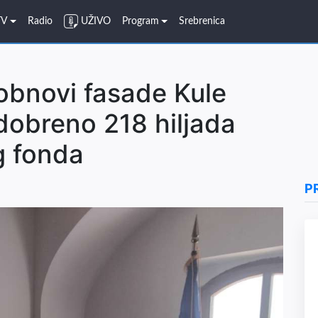
TV
Radio
UŽIVO
Program
Srebrenica
obnovi fasade Kule
dobreno 218 hiljada
g fonda
P