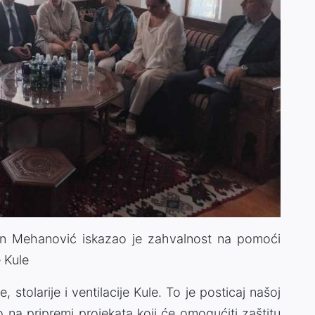
in Mehanović iskazao je zahvalnost na pomoći
e Kule
 stolarije i ventilacije Kule. To je posticaj našoj
mo na pripremi projekata koji će omogućiti zaštitu