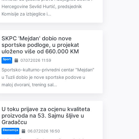
Hercegovine Sevlid Hurtić, predsjednik
Komisije za izbjeglice i...
SKPC 'Mejdan' dobio nove
sportske podloge, u projekat
uloženo više od 660.000 KM
Sport
07.07.2026 11:59
Sportsko-kulturno-privredni centar "Mejdan"
u Tuzli dobio je nove sportske podove u
maloj dvorani, trening sal...
U toku prijave za ocjenu kvaliteta
proizvoda na 53. Sajmu šljive u
Gradačcu
Ekonomija
06.07.2026 16:50