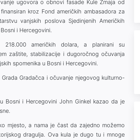
sivanje ugovora o obnovi fasade Kule Zmaja od
iti finansiran kroz Fond američkih ambasadora za
tarstvu vanjskih poslova Sjedinjenih Američkih
osni i Hercegovini.
je 218.000 američkih dolara, a planirani su
jem zaštite, stabilizacije i dugoročnog očuvanja
ijskih spomenika u Bosni i Hercegovini.
oj Grada Gradačca i očuvanje njegovog kulturno-
 Bosni i Hercegovini John Ginkel kazao da je
sne.
ijsko mjesto, a nama je čast da zajedno možemo
orijskog dragulja. Ova kula je dugo tu i mnoge