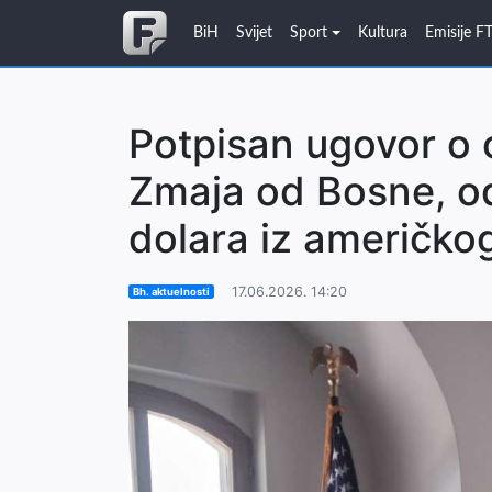
BiH
Svijet
Sport
Kultura
Emisije F
Potpisan ugovor o 
Zmaja od Bosne, o
dolara iz američko
17.06.2026. 14:20
Bh. aktuelnosti