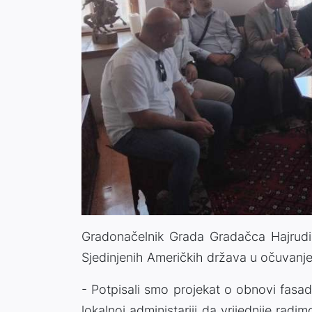
Gradonačelnik Grada Gradačca Hajrud
Sjedinjenih Američkih država u očuvanj
- Potpisali smo projekat o obnovi fasade,
lokalnoj administariji da vrijednije radi