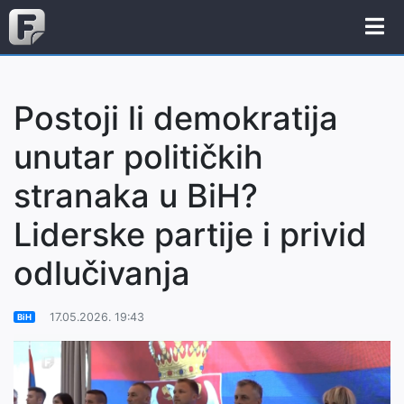
Postoji li demokratija
unutar političkih
stranaka u BiH?
Liderske partije i privid
odlučivanja
17.05.2026. 19:43
BiH