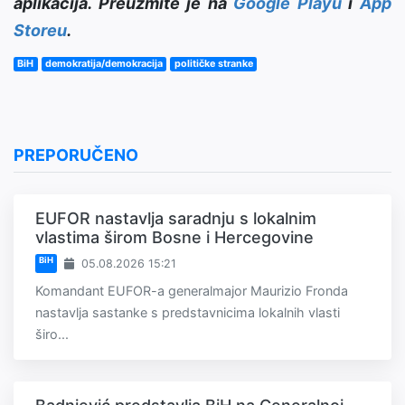
aplikacija. Preuzmite je na
Google Playu
i
App
Storeu
.
BiH
demokratija/demokracija
političke stranke
PREPORUČENO
EUFOR nastavlja saradnju s lokalnim
vlastima širom Bosne i Hercegovine
BiH
05.08.2026 15:21
Komandant EUFOR-a generalmajor Maurizio Fronda
nastavlja sastanke s predstavnicima lokalnih vlasti
širo...