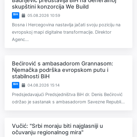
Badnjević predstavlja BiH na Generalnoj
skupštini konzorcija We Build
BiH
05.08.2026 10:59
Bosna i Hercegovina nastavlja jačati svoju poziciju na
evropskoj mapi digitalne transformacije. Direktor
Agenc...
Bećirović s ambasadorom Grannasom:
Njemačka podrška evropskom putu i
stabilnosti BiH
BiH
04.08.2026 15:14
Predsjedavajući Predsjedništva BiH dr. Denis Bećirović
održao je sastanak s ambasadorom Savezne Republi...
Vučić: "Srbi moraju biti najglasniji u
očuvanju regionalnog mira"