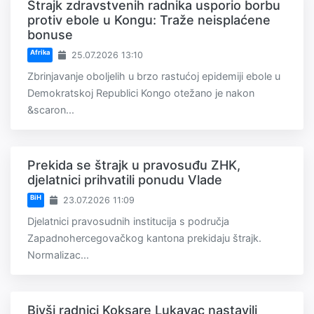
Štrajk zdravstvenih radnika usporio borbu
protiv ebole u Kongu: Traže neisplaćene
bonuse
Afrika
25.07.2026 13:10
Zbrinjavanje oboljelih u brzo rastućoj epidemiji ebole u
Demokratskoj Republici Kongo otežano je nakon
&scaron...
Prekida se štrajk u pravosuđu ZHK,
djelatnici prihvatili ponudu Vlade
BiH
23.07.2026 11:09
Djelatnici pravosudnih institucija s područja
Zapadnohercegovačkog kantona prekidaju štrajk.
Normalizac...
Bivši radnici Koksare Lukavac nastavili