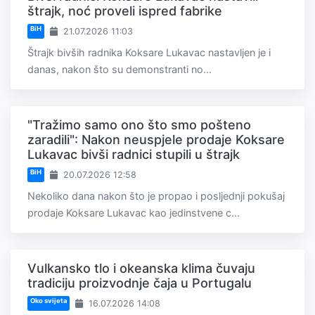
štrajk, noć proveli ispred fabrike
BiH
21.07.2026 11:03
Štrajk bivših radnika Koksare Lukavac nastavljen je i
danas, nakon što su demonstranti no...
"Tražimo samo ono što smo pošteno
zaradili": Nakon neuspjele prodaje Koksare
Lukavac bivši radnici stupili u štrajk
BiH
20.07.2026 12:58
Nekoliko dana nakon što je propao i posljednji pokušaj
prodaje Koksare Lukavac kao jedinstvene c...
Vulkansko tlo i okeanska klima čuvaju
tradiciju proizvodnje čaja u Portugalu
Oko svijeta
16.07.2026 14:08