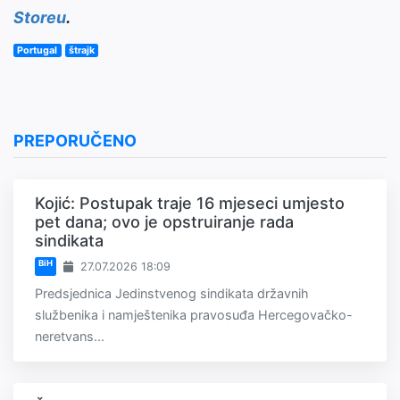
Storeu
.
Portugal
štrajk
PREPORUČENO
Kojić: Postupak traje 16 mjeseci umjesto
pet dana; ovo je opstruiranje rada
sindikata
BiH
27.07.2026 18:09
Predsjednica Jedinstvenog sindikata državnih
službenika i namještenika pravosuđa Hercegovačko-
neretvans...