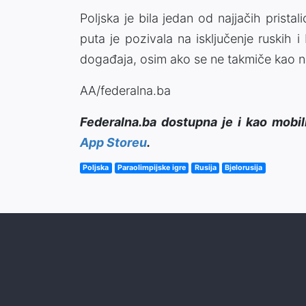
Poljska je bila jedan od najjačih prista
puta je pozivala na isključenje ruskih 
događaja, osim ako se ne takmiče kao ne
AA/federalna.ba
Federalna.ba dostupna je i kao mobil
App Storeu
.
Poljska
Paraolimpijske igre
Rusija
Bjelorusija