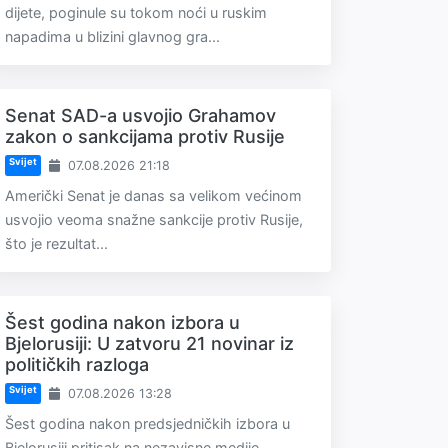
dijete, poginule su tokom noći u ruskim
napadima u blizini glavnog gra...
Senat SAD-a usvojio Grahamov
zakon o sankcijama protiv Rusije
Svijet
07.08.2026 21:18
Američki Senat je danas sa velikom većinom
usvojio veoma snažne sankcije protiv Rusije,
što je rezultat...
Šest godina nakon izbora u
Bjelorusiji: U zatvoru 21 novinar iz
političkih razloga
Svijet
07.08.2026 13:28
Šest godina nakon predsjedničkih izbora u
Bjelorusiji pritisak na nezavisne medije