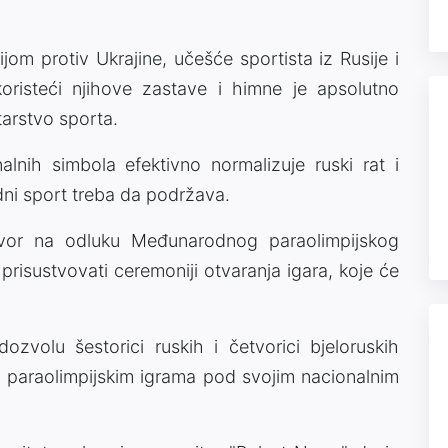
om protiv Ukrajine, učešće sportista iz Rusije i
koristeći njihove zastave i himne je apsolutno
tarstvo sporta.
lnih simbola efektivno normalizuje ruski rat i
dni sport treba da podržava.
ovor na odluku Međunarodnog paraolimpijskog
prisustvovati ceremoniji otvaranja igara, koje će
zvolu šestorici ruskih i četvorici bjeloruskih
 paraolimpijskim igrama pod svojim nacionalnim