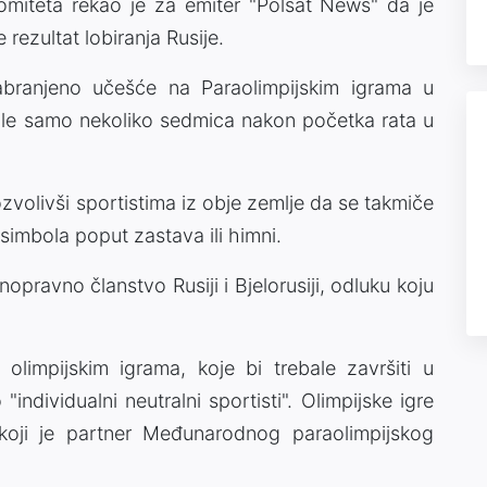
omiteta rekao je za emiter "Polsat News" da je
 rezultat lobiranja Rusije.
zabranjeno učešće na Paraolimpijskim igrama u
ale samo nekoliko sedmica nakon početka rata u
zvolivši sportistima iz obje zemlje da se takmiče
 simbola poput zastava ili himni.
opravno članstvo Rusiji i Bjelorusiji, odluku koju
limpijskim igrama, koje bi trebale završiti u
"individualni neutralni sportisti". Olimpijske igre
 koji je partner Međunarodnog paraolimpijskog