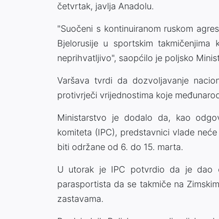
četvrtak, javlja Anadolu.
"Suočeni s kontinuiranom ruskom agresij
Bjelorusije u sportskim takmičenjima 
neprihvatljivo", saopćilo je poljsko Minis
Varšava tvrdi da dozvoljavanje naciona
protivrječi vrijednostima koje međunaro
Ministarstvo je dodalo da, kao odg
komiteta (IPC), predstavnici vlade neće 
biti održane od 6. do 15. marta.
U utorak je IPC potvrdio da je dao do
parasportista da se takmiče na Zimskim
zastavama.