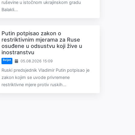
ruševine u istočnom ukrajinskom gradu
Balakli...
Putin potpisao zakon o
restriktivnim mjerama za Ruse
osuđene u odsustvu koji žive u
inostranstvu
Svijet
05.08.2026 15:09
Ruski predsjednik Vladimir Putin potpisao je
zakon kojim se uvode privremene
restriktivne mjere protiv ruskih...