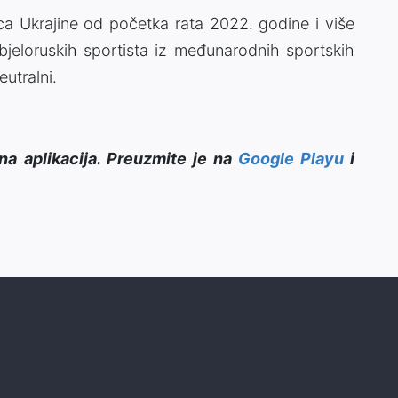
lica Ukrajine od početka rata 2022. godine i više
i bjeloruskih sportista iz međunarodnih sportskih
utralni.
na aplikacija. Preuzmite je na
Google Playu
i