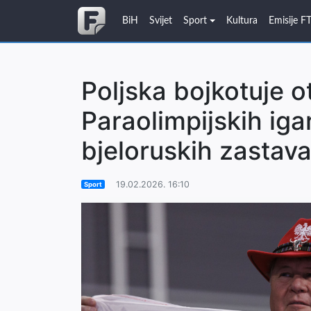
BiH
Svijet
Sport
Kultura
Emisije F
Poljska bojkotuje o
Paraolimpijskih iga
bjeloruskih zastav
19.02.2026. 16:10
Sport