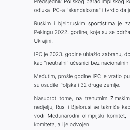
Predsjednik Poljskog paraolimpijskog k
odluka IPC-a "skandalozna" i tvrdio da je
Ruskim i bjeloruskim sportistima je 
Pekingu 2022. godine, koje su se održ
Ukrajini.
IPC je 2023. godine ublažio zabranu, do
kao "neutralni" učesnici bez nacionalnih
Međutim, prošle godine IPC je vratio pun
su osudile Poljska i 32 druge zemlje.
Nasuprot tome, na trenutnim Zimskim o
nedjelju, Rusi i Bjelorusi se takmiče kao 
vodi Međunarodni olimpijski komitet,
komiteta, ali je odvojen.