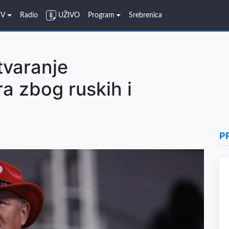
TV
Radio
UŽIVO
Program
Srebrenica
tvaranje
ra zbog ruskih i
a
P