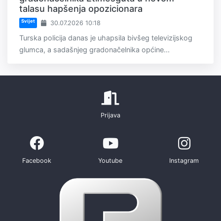
talasu hapšenja opozicionara
Svijet
30.07.2026 10:18
Turska policija danas je uhapsila bivšeg televizijskog
glumca, a sadašnjeg gradonačelnika općine...
Prijava
Facebook
Youtube
Instagram