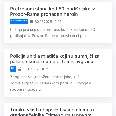
Pretresom stana kod 50-godišnjaka iz
Prozor-Rame pronađen heroin
Crna Hronika
30.07.2026 10:27
Policija je u srijedu u pretresu kuće koju koristi 50-
godišnjak iz Prozor-Rame pronašla veći gru...
Policija uhitila mladića koji su sumnjiči za
paljenje kuće i šume u Tomislavgradu
BiH
30.07.2026 10:21
Zbog izazivanja požara u obiteljskoj kući u
Tomislavgradu i u šumskom području Kologaja
nadomak grada u...
Turske vlasti uhapsile bivšeg glumca i
gradonačelnika Etimesguta u novom