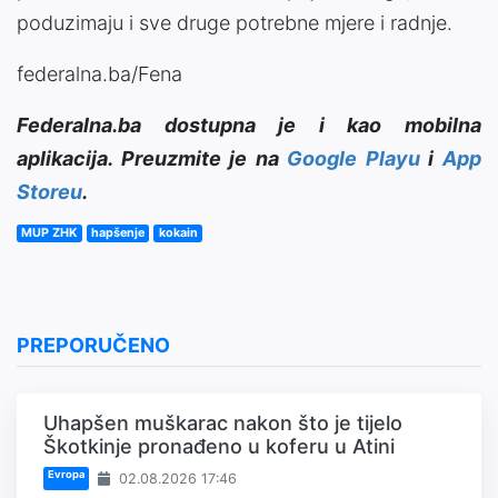
poduzimaju i sve druge potrebne mjere i radnje.
federalna.ba/Fena
Federalna.ba dostupna je i kao mobilna
aplikacija. Preuzmite je na
Google Playu
i
App
Storeu
.
MUP ZHK
hapšenje
kokain
PREPORUČENO
Uhapšen muškarac nakon što je tijelo
Škotkinje pronađeno u koferu u Atini
Evropa
02.08.2026 17:46