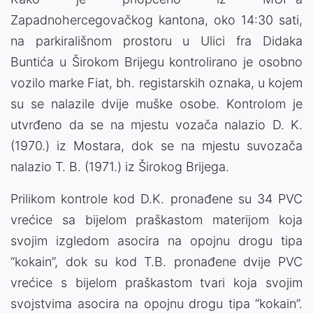
Zapadnohercegovačkog kantona, oko 14:30 sati,
na parkirališnom prostoru u Ulici fra Didaka
Buntića u Širokom Brijegu kontrolirano je osobno
vozilo marke Fiat, bh. registarskih oznaka, u kojem
su se nalazile dvije muške osobe. Kontrolom je
utvrđeno da se na mjestu vozača nalazio D. K.
(1970.) iz Mostara, dok se na mjestu suvozača
nalazio T. B. (1971.) iz Širokog Brijega.
Prilikom kontrole kod D.K. pronađene su 34 PVC
vrećice sa bijelom praškastom materijom koja
svojim izgledom asocira na opojnu drogu tipa
“kokain”, dok su kod T.B. pronađene dvije PVC
vrećice s bijelom praškastom tvari koja svojim
svojstvima asocira na opojnu drogu tipa “kokain”.