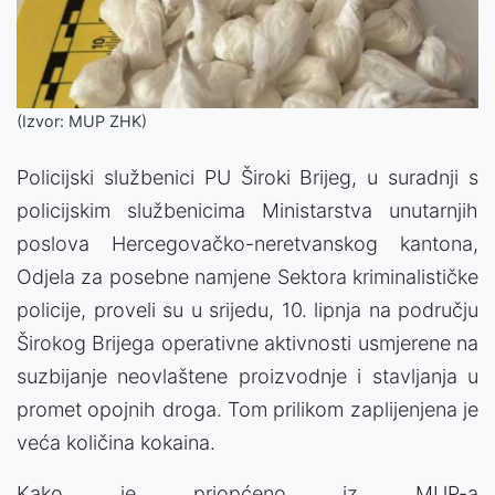
(Izvor: MUP ZHK)
Policijski službenici PU Široki Brijeg, u suradnji s
policijskim službenicima Ministarstva unutarnjih
poslova Hercegovačko-neretvanskog kantona,
Odjela za posebne namjene Sektora kriminalističke
policije, proveli su u srijedu, 10. lipnja na području
Širokog Brijega operativne aktivnosti usmjerene na
suzbijanje neovlaštene proizvodnje i stavljanja u
promet opojnih droga. Tom prilikom zaplijenjena je
veća količina kokaina.
Kako je priopćeno iz MUP-a