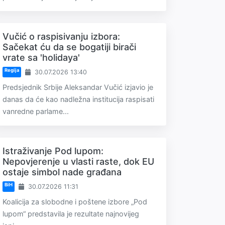
Vučić o raspisivanju izbora:
Sačekat ću da se bogatiji birači
vrate sa 'holidaya'
Regija
30.07.2026 13:40
Predsjednik Srbije Aleksandar Vučić izjavio je
danas da će kao nadležna institucija raspisati
vanredne parlame...
Istraživanje Pod lupom:
Nepovjerenje u vlasti raste, dok EU
ostaje simbol nade građana
BiH
30.07.2026 11:31
Koalicija za slobodne i poštene izbore „Pod
lupom“ predstavila je rezultate najnovijeg