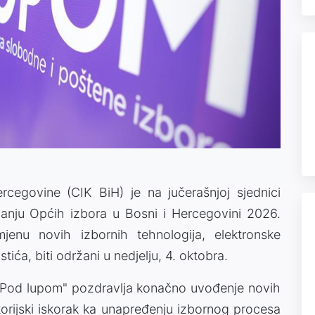
rcegovine (CIK BiH) je na jučerašnjoj sjednici
vanju Općih izbora u Bosni i Hercegovini 2026.
jenu novih izbornih tehnologija, elektronske
istića, biti održani u nedjelju, 4. oktobra.
 "Pod lupom" pozdravlja konačno uvođenje novih
storijski iskorak ka unapređenju izbornog procesa