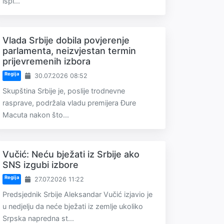
ispi...
Vlada Srbije dobila povjerenje
parlamenta, neizvjestan termin
prijevremenih izbora
Regija
30.07.2026 08:52
Skupština Srbije je, poslije trodnevne
rasprave, podržala vladu premijera Đure
Macuta nakon što...
Vučić: Neću bježati iz Srbije ako
SNS izgubi izbore
Regija
27.07.2026 11:22
Predsjednik Srbije Aleksandar Vučić izjavio je
u nedjelju da neće bježati iz zemlje ukoliko
Srpska napredna st...