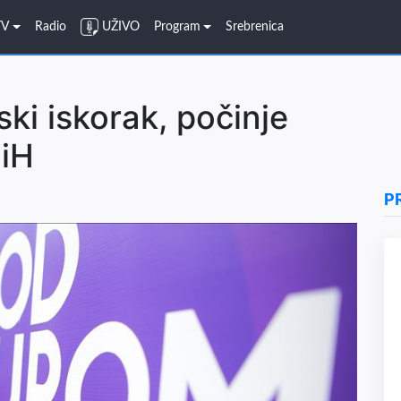
TV
Radio
UŽIVO
Program
Srebrenica
ski iskorak, počinje
BiH
P