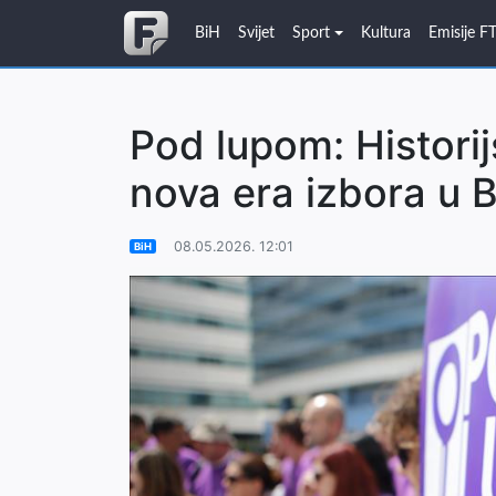
BiH
Svijet
Sport
Kultura
Emisije F
Pod lupom: Historij
nova era izbora u 
08.05.2026. 12:01
BiH