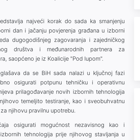
redstavlja najveći korak do sada ka smanjenju
borni dan i jačanju povjerenja građana u izborni
jeda dugogodišnjeg zagovaranja i zajedničkog
ilnog društva i međunarodnih partnera za
ra, saopćeno je iz Koalicije "Pod lupom".
glašava da se BiH sada nalazi u ključnoj fazi
ebno osigurati potpunu tehničku i operativnu
jeva prilagođavanje novih izbornih tehnologija
njihovo temeljito testiranje, kao i sveobuhvatnu
 za njihovu pravilnu upotrebu.
aja osigurati mogućnost nezavisnog kao i
 izbornih tehnologija prije njihovog stavljanja u