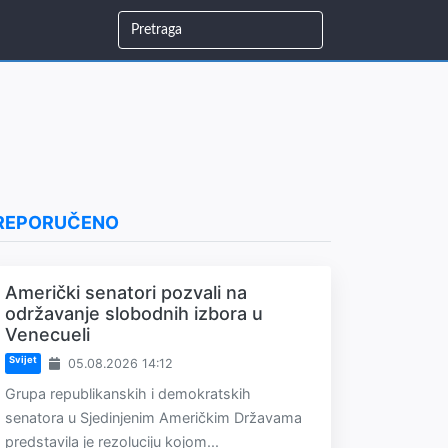
REPORUČENO
Američki senatori pozvali na
održavanje slobodnih izbora u
Venecueli
Svijet
05.08.2026 14:12
Grupa republikanskih i demokratskih
senatora u Sjedinjenim Američkim Državama
predstavila je rezoluciju kojom...