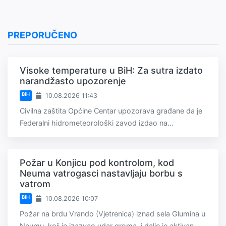
PREPORUČENO
Visoke temperature u BiH: Za sutra izdato
narandžasto upozorenje
BiH
10.08.2026 11:43
Civilna zaštita Općine Centar upozorava građane da je
Federalni hidrometeorološki zavod izdao na...
Požar u Konjicu pod kontrolom, kod
Neuma vatrogasci nastavljaju borbu s
vatrom
BiH
10.08.2026 10:07
Požar na brdu Vrando (Vjetrenica) iznad sela Glumina u
Neumu, koji je izazvao udar groma, i dalje je aktivan,...