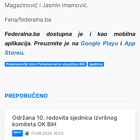
Magazinović i Jasmin Imamović.
Fena/federalna.ba
Federalna.ba dostupna je i kao mobilna
aplikacija. Preuzmite je na
Google Playu
i
App
Storeu
.
Predstavnički dom Parlamentarne skupštine BiH
sjednica
PREPORUČENO
Održana 10. redovita sjednica Izvršnog
komiteta OK BiH
Sport
01.08.2026 16:22