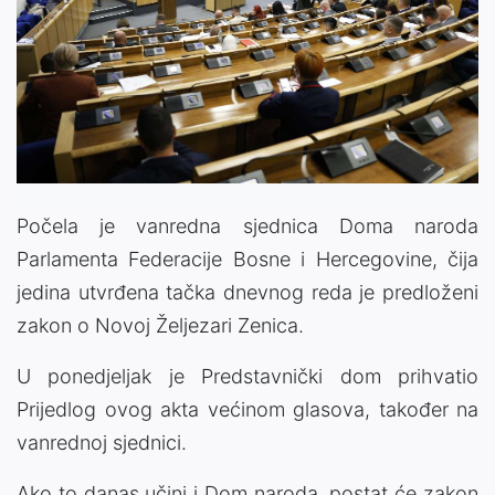
Počela je vanredna sjednica Doma naroda
Parlamenta Federacije Bosne i Hercegovine, čija
jedina utvrđena tačka dnevnog reda je predloženi
zakon o Novoj Željezari Zenica.
U ponedjeljak je Predstavnički dom prihvatio
Prijedlog ovog akta većinom glasova, također na
vanrednoj sjednici.
Ako to danas učini i Dom naroda, postat će zakon