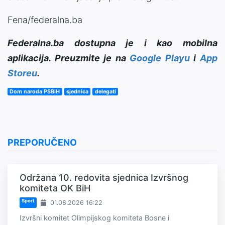
Fena/federalna.ba
Federalna.ba dostupna je i kao mobilna
aplikacija. Preuzmite je na
Google Playu
i
App
Storeu
.
Dom naroda PSBiH
sjednica
delegati
PREPORUČENO
Održana 10. redovita sjednica Izvršnog
komiteta OK BiH
Sport
01.08.2026 16:22
Izvršni komitet Olimpijskog komiteta Bosne i