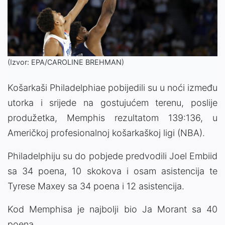
(Izvor: EPA/CAROLINE BREHMAN)
Košarkaši Philadelphiae pobijedili su u noći između
utorka i srijede na gostujućem terenu, poslije
produžetka, Memphis rezultatom 139:136, u
Američkoj profesionalnoj košarkaškoj ligi (NBA).
Philadelphiju su do pobjede predvodili Joel Embiid
sa 34 poena, 10 skokova i osam asistencija te
Tyrese Maxey sa 34 poena i 12 asistencija.
Kod Memphisa je najbolji bio Ja Morant sa 40
poena.