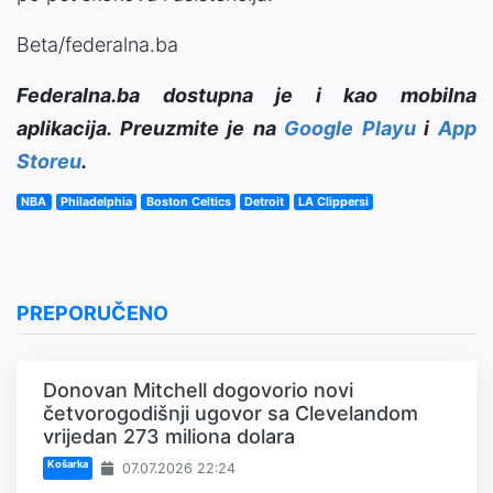
Beta/federalna.ba
Federalna.ba dostupna je i kao mobilna
aplikacija. Preuzmite je na
Google Playu
i
App
Storeu
.
NBA
Philadelphia
Boston Celtics
Detroit
LA Clippersi
PREPORUČENO
Donovan Mitchell dogovorio novi
četvorogodišnji ugovor sa Clevelandom
vrijedan 273 miliona dolara
Košarka
07.07.2026 22:24