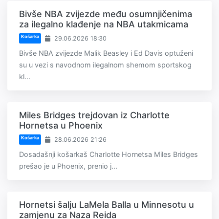
Bivše NBA zvijezde među osumnjičenima
za ilegalno klađenje na NBA utakmicama
Košarka
29.06.2026 18:30
Bivše NBA zvijezde Malik Beasley i Ed Davis optuženi
su u vezi s navodnom ilegalnom shemom sportskog
kl...
Miles Bridges trejdovan iz Charlotte
Hornetsa u Phoenix
Košarka
28.06.2026 21:26
Dosadašnji košarkaš Charlotte Hornetsa Miles Bridges
prešao je u Phoenix, prenio j...
Hornetsi šalju LaMela Balla u Minnesotu u
zamjenu za Naza Reida