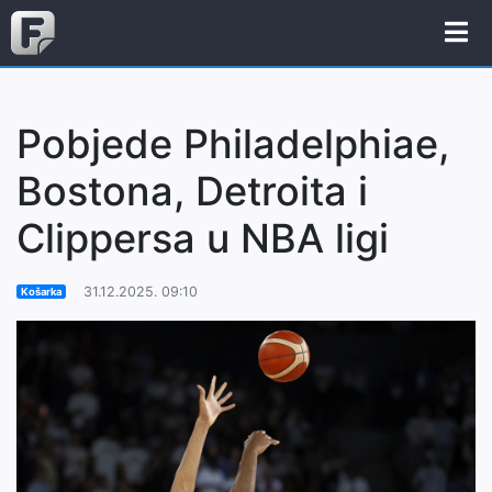
Pobjede Philadelphiae,
Bostona, Detroita i
Clippersa u NBA ligi
31.12.2025. 09:10
Košarka