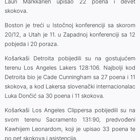
Lauri Markkanen upisao 22 poena i devet
skokova.
Boston je treći u Istočnoj konferenciji sa skorom
20/12, a Utah je 11. u Zapadnoj konferenciji sa 12
pobjeda i 20 poraza.
Košarkaši Detroita pobijedili su na gostujućem
terenu Los Angeles Lakers 128:106. Najbolji kod
Detroita bio je Cade Cunningham sa 27 poena i 11
skokova, a kod Lakersa slovenački internacionalac
Luka Dončić sa 30 poena i 11 skokova.
Košarkaši Los Angeles Clippersa pobijedili su na
svom terenu Sacramento 131:90, predvođeni
Kawhijem Leonardom, koji je upisao 33 poena te
po pet skokova i asistencija.