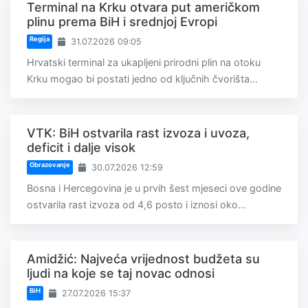
Terminal na Krku otvara put američkom
plinu prema BiH i srednjoj Evropi
Regija
31.07.2026 09:05
Hrvatski terminal za ukapljeni prirodni plin na otoku
Krku mogao bi postati jedno od ključnih čvorišta...
VTK: BiH ostvarila rast izvoza i uvoza,
deficit i dalje visok
Obrazovanje
30.07.2026 12:59
Bosna i Hercegovina je u prvih šest mjeseci ove godine
ostvarila rast izvoza od 4,6 posto i iznosi oko...
Amidžić: Najveća vrijednost budžeta su
ljudi na koje se taj novac odnosi
BiH
27.07.2026 15:37