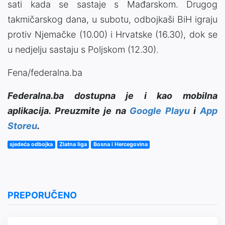
sati kada se sastaje s Mađarskom. Drugog
takmičarskog dana, u subotu, odbojkaši BiH igraju
protiv Njemačke (10.00) i Hrvatske (16.30), dok se
u nedjelju sastaju s Poljskom (12.30).
Fena/federalna.ba
Federalna.ba dostupna je i kao mobilna
aplikacija. Preuzmite je na
Google Playu
i
App
Storeu
.
sjedeća odbojka
Zlatna liga
Bosna i Hercegovina
PREPORUČENO