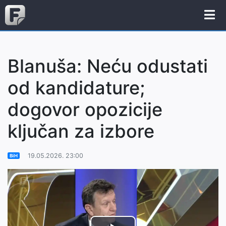
Blanuša: Neću odustati
od kandidature;
dogovor opozicije
ključan za izbore
19.05.2026. 23:00
BiH