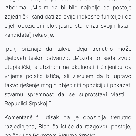
izborima. „Mislim da bi bilo najbolje da postoje
zajednički kandidati za dvije inokosne funkcije i da
cijeli opozicioni blok jasno stane iza svojih lista i
kandidata“, rekao je.
Ipak, priznaje da takva ideja trenutno može
djelovati teško ostvarivo. „Možda to sada zvuči
utopistički, s obzirom na okolnosti i činjenicu da
vrijeme polako ističe, ali vjerujem da bi upravo
takvo rješenje moglo objediniti opoziciju i pokazati
stvarnu spremnost da se suprotstavi vlasti u
Republici Srpskoj.“
Komentarišući utisak da je opozicija trenutno
razjedinjena, Blanuša ističe da razgovori postoje,
pa čak i sa Pokretom Sigurna Srpska.