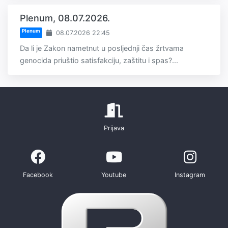
Plenum, 08.07.2026.
Plenum
08.07.2026 22:45
Da li je Zakon nametnut u posljednji čas žrtvama
genocida priuštio satisfakciju, zaštitu i spas?...
Prijava
Facebook
Youtube
Instagram