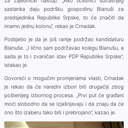
za zajednički nastup. „Ako učesnici sutrašnjeg
sastanka daju podršku gospodinu Blanuši za
predsjednika Republike Srpske, to će značiti da
imamo jednu kolonu“, rekao je Crnadak.
Podsjetio je da je još ranije podržao kandidaturu
Blanuše. „I lično sam podržavao kolegu Blanušu, a
sada je to i zvaničan stav PDP Republike Srpske“,
istakao je.
Govoreći o mogućim promjenama vlasti, Crnadak
je rekao da će naredni izbori biti drugačiji zbog
poštenijeg izbornog procesa. „Prvi put će građani
moći slobodno da se izjašnjavaju i da znaju da će
ono što izaberu tako biti i prebrojano“, kazao je.