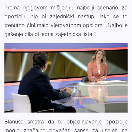
Prema njegovom mišljenju, najbolji scenario za
opoziciju bio bi zajednički nastup, iako se to
trenutno čini malo vjerovatnom opcijom. „Najbolje
rješenje bila bi jedna zajednička lista.“
Blanuša smatra da bi objedinjavanje opozicije
moglo značajno povećati šanse za uspjeh na