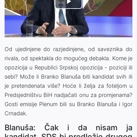
Play
Video
Od ujedinjene do razjedinjene, od saveznika do
rivala, od spektakla do mogućeg debakla. Kome je
opozicija u Republici Srpskoj opozicija - poziciji ili
sebi? Može li Branko Blanuša biti kandidat svih ili
je pretendenata više? Hoće li želja za foteljom u
Predsjedništvu BiH nadjačati onu za promjenama?
Gosti emisije Plenum bili su Branko Blanuša i Igor
Crnadak.
Blanuša: Čak i da nisam ja
kandidat, SDS bi predložio drugog