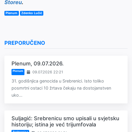
Storeu
.
Plenum
Zdenko Lučić
PREPORUČENO
Plenum, 09.07.2026.
Plenum
09.07.2026 22:21
31. godišnjica genocida u Srebrenici. Isto toliko
posmrtni ostaci 10 žrtava čekaju na dostojanstven
uko...
Suljagić: Srebrenicu smo upisali u svjetsku
historiju; istina je već trijumfovala
Srebrenica