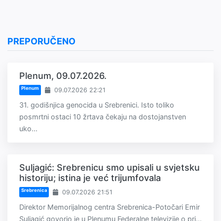
PREPORUČENO
Plenum, 09.07.2026.
Plenum
09.07.2026 22:21
31. godišnjica genocida u Srebrenici. Isto toliko
posmrtni ostaci 10 žrtava čekaju na dostojanstven
uko...
Suljagić: Srebrenicu smo upisali u svjetsku
historiju; istina je već trijumfovala
Srebrenica
09.07.2026 21:51
Direktor Memorijalnog centra Srebrenica-Potočari Emir
Suljagić govorio je u Plenumu Federalne televizije o pri...