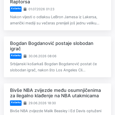
Raptorsa
Košarka
01.07.2026 01:23
Nakon vijesti o odlaksu LeBron Jamesa iz Lakersa,
američki mediji su večeras prenijeli još jednu veliku...
Bogdan Bogdanović postaje slobodan
igrač
Košarka
30.06.2026 08:06
Srbijanski košarkaš Bogdan Bogdanović postat će
slobodan igrač, nakon što Los Angeles Cli...
Bivše NBA zvijezde među osumnjičenima
za ilegalno klađenje na NBA utakmicama
Košarka
29.06.2026 18:30
Bivše NBA zvijezde Malik Beasley i Ed Davis optuženi