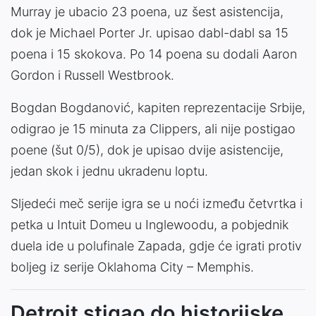
Murray je ubacio 23 poena, uz šest asistencija,
dok je Michael Porter Jr. upisao dabl-dabl sa 15
poena i 15 skokova. Po 14 poena su dodali Aaron
Gordon i Russell Westbrook.
Bogdan Bogdanović, kapiten reprezentacije Srbije,
odigrao je 15 minuta za Clippers, ali nije postigao
poene (šut 0/5), dok je upisao dvije asistencije,
jedan skok i jednu ukradenu loptu.
Sljedeći meč serije igra se u noći između četvrtka i
petka u Intuit Domeu u Inglewoodu, a pobjednik
duela ide u polufinale Zapada, gdje će igrati protiv
boljeg iz serije Oklahoma City – Memphis.
Detroit stigao do historijske