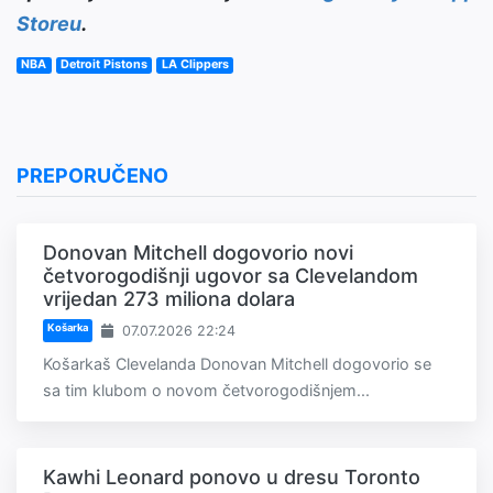
Storeu
.
NBA
Detroit Pistons
LA Clippers
PREPORUČENO
Donovan Mitchell dogovorio novi
četvorogodišnji ugovor sa Clevelandom
vrijedan 273 miliona dolara
Košarka
07.07.2026 22:24
Košarkaš Clevelanda Donovan Mitchell dogovorio se
sa tim klubom o novom četvorogodišnjem...
Kawhi Leonard ponovo u dresu Toronto